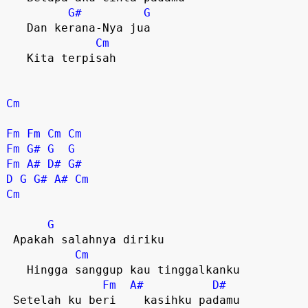
G#
G
   Dan kerana-Nya jua

Cm
   Kita terpisah

Cm
Fm
Fm
Cm
Cm
Fm
G#
G
G
Fm
A#
D#
G#
D
G
G#
A#
Cm
Cm
G
 Apakah salahnya diriku

Cm
   Hingga sanggup kau tinggalkanku

Fm
A#
D#
 Setelah ku beri    kasihku padamu
