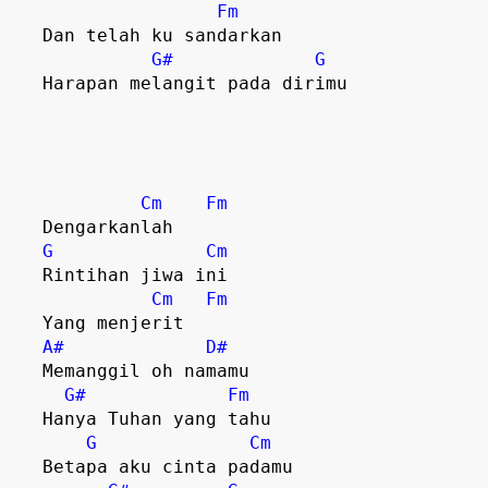
Fm
   Dan telah ku sandarkan

G#
G
   Harapan melangit pada dirimu

Cm
Fm
   Dengarkanlah     

G
Cm
   Rintihan jiwa ini

Cm
Fm
   Yang menjerit 

A#
D#
   Memanggil oh namamu

G#
Fm
   Hanya Tuhan yang tahu

G
Cm
   Betapa aku cinta padamu
