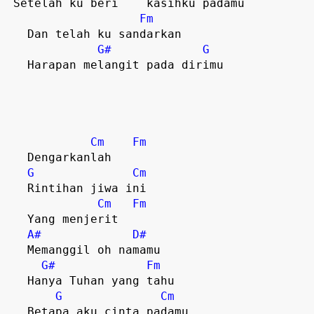
 Setelah ku beri    kasihku padamu

Fm
   Dan telah ku sandarkan

G#
G
   Harapan melangit pada dirimu

Cm
Fm
   Dengarkanlah     

G
Cm
   Rintihan jiwa ini

Cm
Fm
   Yang menjerit 

A#
D#
   Memanggil oh namamu

G#
Fm
   Hanya Tuhan yang tahu

G
Cm
   Betapa aku cinta padamu
