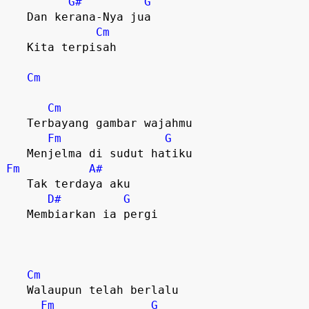
G#
G
   Dan kerana-Nya jua

Cm
   Kita terpisah

Cm
Cm
   Terbayang gambar wajahmu

Fm
G
Fm
A#
   Tak terdaya aku

D#
G
   Membiarkan ia pergi

Cm
   Walaupun telah berlalu

Fm
G