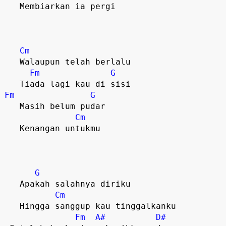
   Membiarkan ia pergi

Cm
   Walaupun telah berlalu

Fm
G
Fm
G
   Masih belum pudar

Cm
   Kenangan untukmu

G
   Apakah salahnya diriku

Cm
   Hingga sanggup kau tinggalkanku

Fm
A#
D#