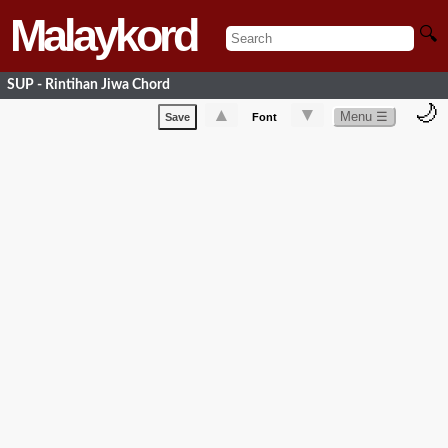
Malaykord
🔍
SUP - Rintihan Jiwa Chord
🌙
▲
▼
Menu ☰
Save
Font