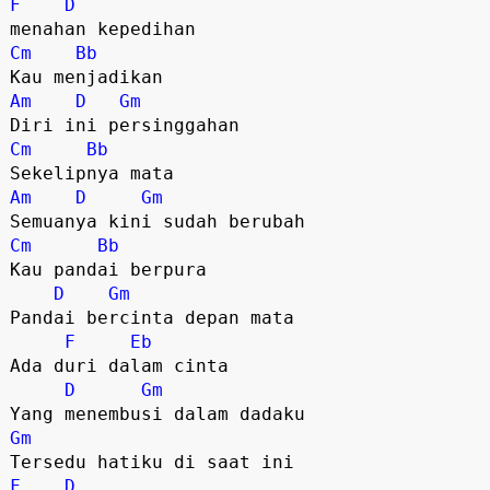
F
D
menahan kepedihan
Cm
Bb
Kau menjadikan
Am
D
Gm
Diri ini persinggahan
Cm
Bb
Sekelipnya mata
Am
D
Gm
Semuanya kini sudah berubah
Cm
Bb
Kau pandai berpura
D
Gm
Pandai bercinta depan mata
F
Eb
Ada duri dalam cinta
D
Gm
Yang menembusi dalam dadaku
Gm
Tersedu hatiku di saat ini
F
D