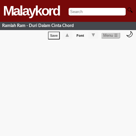
Malaykord
🔍
Ramlah Ram - Duri Dalam Cinta Chord
🌙
▲
▼
Menu ☰
Save
Font