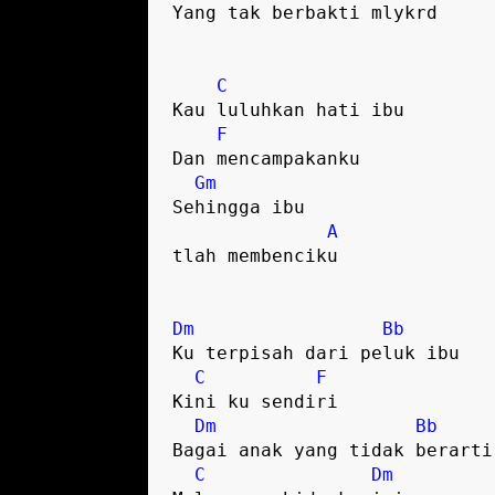
Yang tak berbakti mlykrd

C
Kau luluhkan hati ibu

F
Dan mencampakanku

Gm
Sehingga ibu 

A
tlah membenciku

Dm
Bb
Ku terpisah dari peluk ibu

C
F
Kini ku sendiri

Dm
Bb
Bagai anak yang tidak berarti

C
Dm