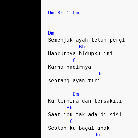
Dm
Bb
C
Dm
Dm
Semenjak ayah telah pergi

Bb
Hancurnya hidupku ini

C
Karna hadirnya 

Dm
seorang ayah tiri

Dm
Ku terhina dan tersakiti

Bb
Saat ibu tak ada di sisi

C
Seolah ku bagai anak

Dm