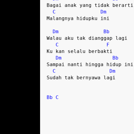
Bagai anak yang tidak berarti

C
Dm
Malangnya hidupku ini

Dm
Bb
Walau aku tak dianggap lagi

C
F
Ku kan selalu berbakti

Dm
Bb
Sampai nanti hingga hidup ini

C
Dm
Sudah tak bernyawa lagi

Bb
C