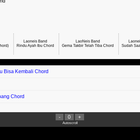
and
Laoneis Band
LaoNeis Band
Laone
hord)
Rindu Ayah Ibu Chord
Gema Takbir Telah Tiba Chord
Sudah Saa
tu Bisa Kembali Chord
bang Chord
-
0
+
Autoscroll
arisi Chord