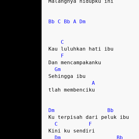
Malangnya hidupku ini

Bb
C
Bb
A
Dm
C
Kau luluhkan hati ibu

F
Dan mencampakanku

Gm
Sehingga ibu 

A
tlah membenciku

Dm
Bb
Ku terpisah dari peluk ibu

C
F
Kini ku sendiri

Dm
Bb