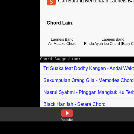
S
Cari Barang Berkenaan Laoneis B
Chord Lain:
Laoneis Band
Laoneis Band
Air Mataku Chord
Rindu Ayah Ibu Chord (Easy C
Chord Suggestion:
Tri Suaka feat Dodhy Kangen - Andai Wak
Sekumpulan Orang Gila - Memories Chord
Nasrul Syahmi - Pinggan Mangkuk Ku Ter
Black Hanifah - Setara Chord
Klangit - Bulan Chord
Youtube
Indah Delvia feat Aprilian - Malakik Saku B