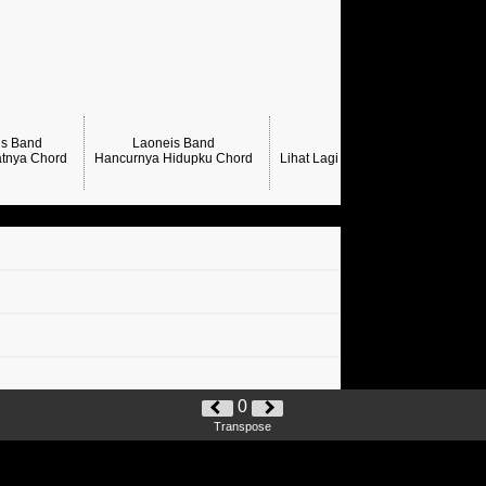
is Band
Laoneis Band
tnya Chord
Hancurnya Hidupku Chord
Lihat Lagi Chord Laoneis Band →
0
Transpose