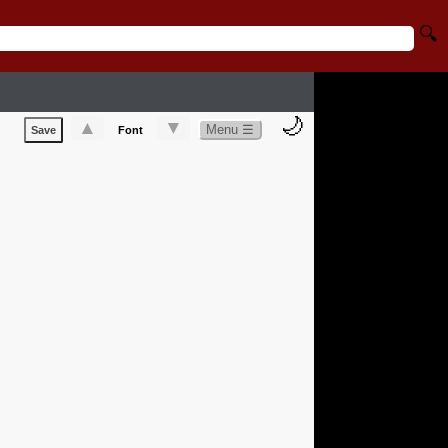
🔍
🌙
▲
▼
Menu ☰
Save
Font