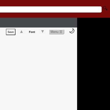
🔍
🌙
▲
▼
Menu ☰
Save
Font