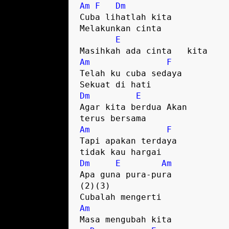
Am
F
Dm
Cuba lihatlah kita 
Melakunkan cinta
E
Masihkah ada cinta   kita
Am
F
Telah ku cuba sedaya 
Sekuat di hati
Dm
E
Agar kita berdua Akan 
terus bersama
Am
F
Tapi apakan terdaya 
tidak kau hargai
Dm
E
Am
Apa guna pura-pura 
(2)(3)
Cubalah mengerti 
Am
Masa mengubah kita