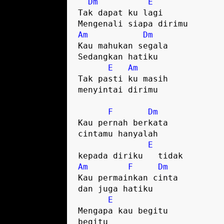
Dm
E
Tak dapat ku lagi 
Mengenali siapa dirimu
Am
Dm
Kau mahukan segala 
Sedangkan hatiku
E
Am
Tak pasti ku masih 
menyintai dirimu
F
Dm
Kau pernah berkata 
cintamu hanyalah
E
kepada diriku   tidak
Am
F
Dm
Kau permainkan cinta 
dan juga hatiku
E
Mengapa kau begitu   
begitu