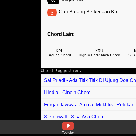
S
Cari Barang Berkenaan Kru
Chord Lain:
KRU
KRU
Agung Chord
High Maintenance Chord
GOA
Chord Suggestion:
Sal Priadi - Ada Titik Titik Di Ujung Doa C
Hindia - Cincin Chord
Furqan fawwaz, Ammar Mukhlis - Pelukan
Stereowall - Sisa Asa Chord
Nabila Razali, Alvn, Haziq Hussni - Samp
Youtube