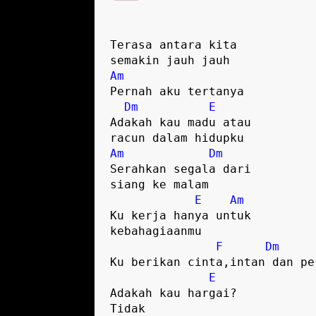
Terasa antara kita 
semakin jauh jauh
Am
Pernah aku tertanya
Dm
E
Adakah kau madu atau 
racun dalam hidupku
Am
Dm
Serahkan segala dari 
siang ke malam
E
Am
Ku kerja hanya untuk 
kebahagiaanmu
F
Dm
Ku berikan cinta,intan dan pe
E
Adakah kau hargai? 
Tidak