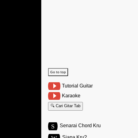
Go to top
Tutorial Guitar
Karaoke
🔍 Cari Gitar Tab
S
Senarai Chord Kru
W
Siapa Kru?