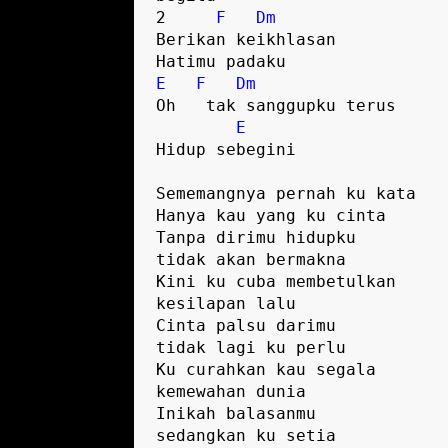
2     
F
Dm
Berikan keikhlasan 
Hatimu padaku
E
F
Dm
Oh   tak sanggupku terus
E
Hidup sebegini
Sememangnya pernah ku kata
Hanya kau yang ku cinta
Tanpa dirimu hidupku 
tidak akan bermakna
Kini ku cuba membetulkan 
kesilapan lalu
Cinta palsu darimu 
tidak lagi ku perlu
Ku curahkan kau segala 
kemewahan dunia
Inikah balasanmu 
sedangkan ku setia