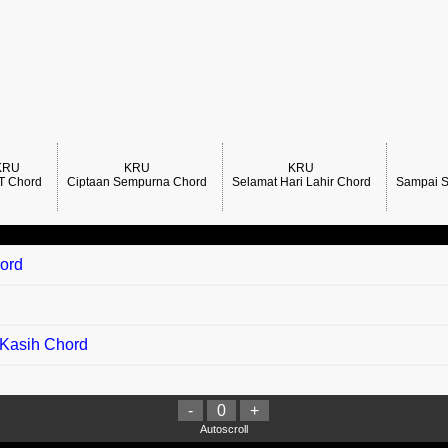
KRU
KRU
KRU
T Chord
Ciptaan Sempurna Chord
Selamat Hari Lahir Chord
Sampai S
hord
 Kasih Chord
-
0
+
ai Jumpa Chord
Autoscroll