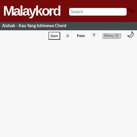
Malaykord
🔍
Aishah - Kau Yang Istimewa Chord
🌙
▲
▼
Menu ☰
Save
Font