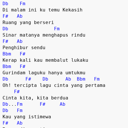
Db
Fm
Di malam ini ku temu Kekasih
F#
Ab
Ruang yang berseri
Db
Fm
Sinar matanya menghapus rindu
F#
Ab
Penghibur sendu
Bbm
F#
Kerap kali kau membalut lukaku
Bbm
F#
Gurindam laguku hanya umtukmu
Db
F#
Db
Ab
Bbm
Fm
Oh! tercipta lagu cinta yang pertama
F#
Cinta kita, kita berdua
Db
...
Fm
F#
Ab
Db
Fm
Kau yang istimewa
F#
Ab