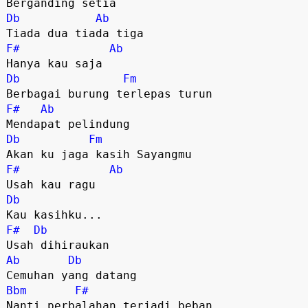
Berganding setia
Db
Ab
Tiada dua tiada tiga
F#
Ab
Hanya kau saja
Db
Fm
Berbagai burung terlepas turun
F#
Ab
Mendapat pelindung
Db
Fm
Akan ku jaga kasih Sayangmu
F#
Ab
Usah kau ragu
Db
Kau kasihku...
F#
Db
Usah dihiraukan
Ab
Db
Cemuhan yang datang
Bbm
F#
Nanti perbalahan terjadi beban