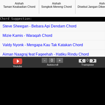
Aishah
Aishah
Ais
Taman Keabadian Chord
Songkok Mereng Chord
Disebut Jangan Dik
Chord Suggestion:
Steve Sheegan - Bebara Api Dendam Chord
Mizie Kamis - Waraqah Chord
Valdy Nyonk - Mengapa Kau Tak Katakan Chord
Aiman Naagraj feat Faqeehah - Hatiku Rindu Chord
-
0
+
0
Ais - Mimpi Chord
Autoscroll
Transpose
Youtube
Jinbara - Kurniaku Terindah Chord
Drama Band feat Leez Rosli - Sejujurnya Chord
Eren - Takkan Pisah 2 Chord
Suara Kayu feat Project Pop - Istimewa di Hati Chord