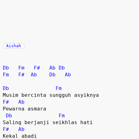
Aishah
Db
Fm
F#
Ab
Db
Fm
F#
Ab
Db
Ab
Db
Fm
Musim bercinta sungguh asyiknya
F#
Ab
Pewarna asmara
Db
Fm
Saling berjanji seikhlas hati
F#
Ab
Kekal abadi