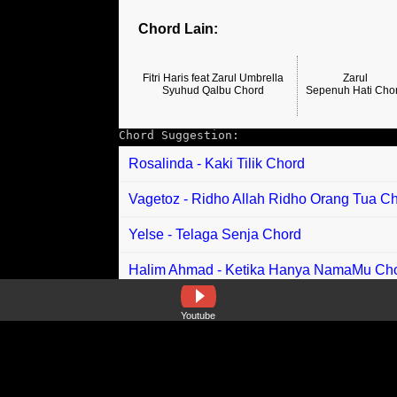
Chord Lain:
Fitri Haris feat Zarul Umbrella
Zarul
Syuhud Qalbu Chord
Sepenuh Hati Cho
Chord Suggestion:
Rosalinda - Kaki Tilik Chord
Vagetoz - Ridho Allah Ridho Orang Tua C
Yelse - Telaga Senja Chord
Halim Ahmad - Ketika Hanya NamaMu Ch
Wings - Lipas Kudung Chord
Youtube
Kaka Azraff - Dilemma Chord
Aiman Naagraj feat Amirul Belalang - Hoo