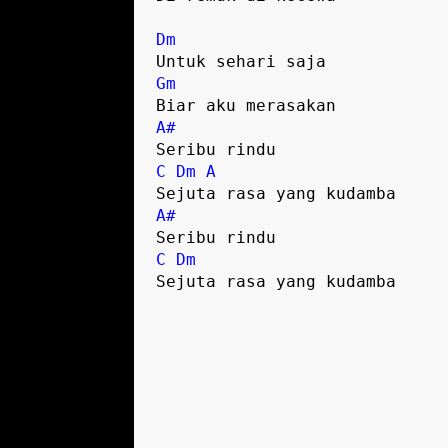
Dm
Gm
A#
C
Dm
A
A#
C
Dm