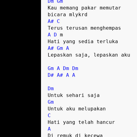
Dm
Gm
Kau memang pakar memutar 

A#
C
A
D
 m

A#
Gm
A
Lepaskan saja, lepaskan aku

Gm
A
Dm
Dm
D#
A#
A
A
Dm
Gm
C
A
Di remuk di kecewa
