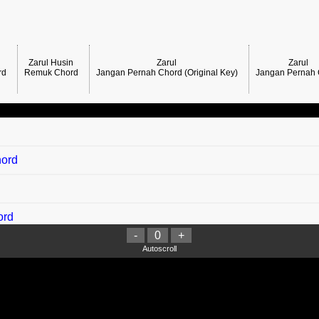
Zarul Husin
Zarul
Zarul
rd
Remuk Chord
Jangan Pernah Chord (Original Key)
Jangan Pernah
hord
ord
-
0
+
Autoscroll
rey Hoorey Kelik Raya Chord