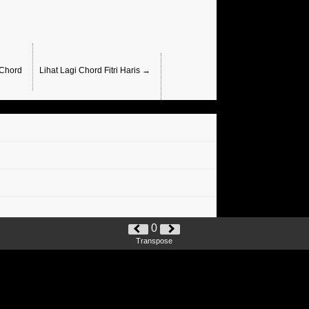
 Chord
Lihat Lagi Chord Fitri Haris →
0
Transpose