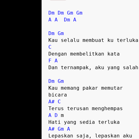
Dm
Dm
Gm
Gm
A
A
Dm
A
Dm
Gm
C
F
A
Dan ternampak, aku yang salah

Dm
Gm
Kau memang pakar memutar 

A#
C
A
D
 m

A#
Gm
A
Lepaskan saja, lepaskan aku
