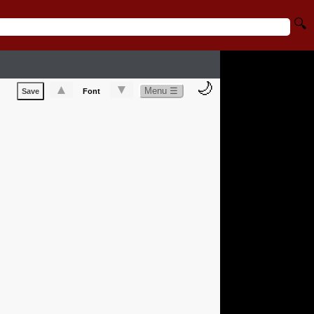
🔍
🌙
▲
▼
Menu ☰
Save
Font