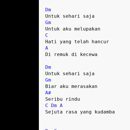
Dm
Gm
C
A
Di remuk di kecewa

Dm
Gm
A#
C
Dm
A
Sejuta rasa yang kudamba
