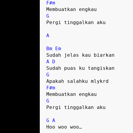
F#m
G
Pergi tinggalkan aku

A
Bm
Em
A
D
G
F#m
G
Pergi tinggalkan aku

G
A
Hoo woo woo…
