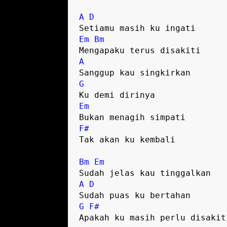
A
D
Em
Bm
A
G
Em
F#
Tak akan ku kembali

Bm
Em
A
D
G
F#
Apakah ku masih perlu disakiti