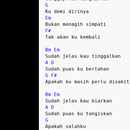
G
Em
F#
Tak akan ku kembali

Bm
Em
A
D
G
F#
Apakah ku masih perlu disakiti
Bm
Em
A
D
G