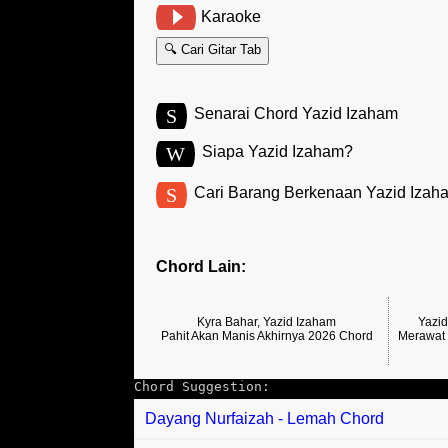
Karaoke
🔍 Cari Gitar Tab
S
Senarai Chord Yazid Izaham
W
Siapa Yazid Izaham?
S
Cari Barang Berkenaan Yazid Izah
Chord Lain:
Kyra Bahar, Yazid Izaham
Yazi
Pahit Akan Manis Akhirnya 2026 Chord
Merawat
Chord Suggestion:
Dayang Nurfaizah - Lemah Chord