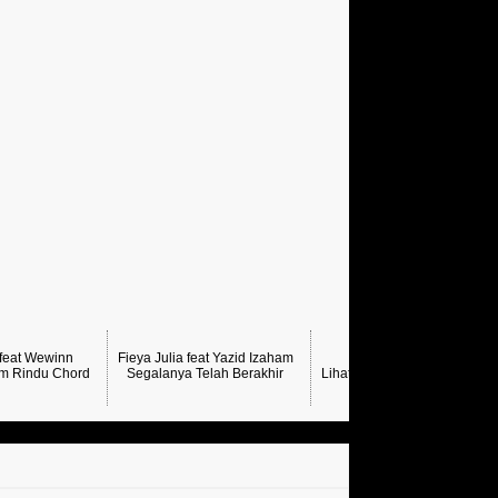
 feat Wewinn
Fieya Julia feat Yazid Izaham
m Rindu Chord
Segalanya Telah Berakhir
Lihat Lagi Chord Kyra Bahar