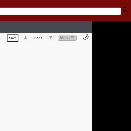
🔍
🌙
▲
▼
Menu ☰
Save
Font