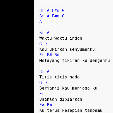
Bm
A
F#m
G
Bm
A
F#m
G
A
Bm
A
G
D
Em
F#
Bm
Melayang fikiran ku denganmu

Bm
A
G
D
Em
F#
Bm
Ku terus kesepian tanpamu
