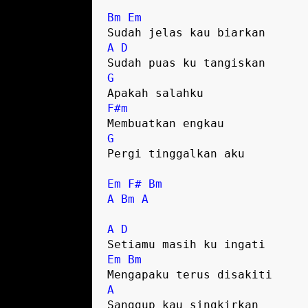
Bm
Em
A
D
G
F#m
G
Pergi tinggalkan aku

Em
F#
Bm
A
Bm
A
A
D
Em
Bm
A