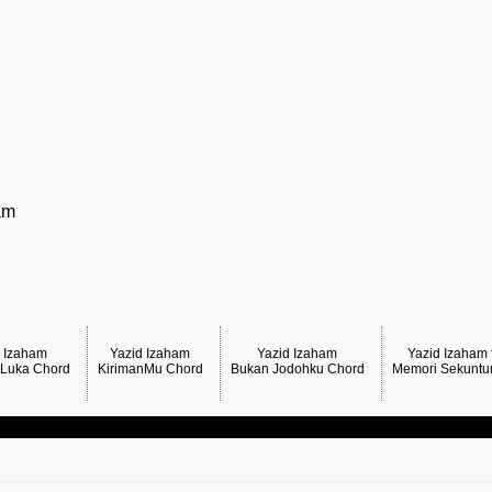
am
d Izaham
Yazid Izaham
Yazid Izaham
Yazid Izaham
 Luka Chord
KirimanMu Chord
Bukan Jodohku Chord
Memori Sekuntu