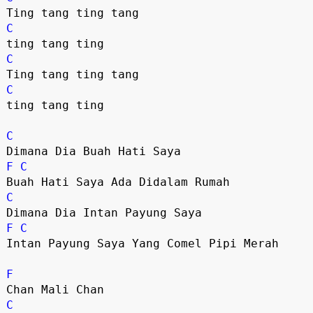
C
C
C
ting tang ting

C
F
C
C
F
C
Intan Payung Saya Yang Comel Pipi Merah

F
C