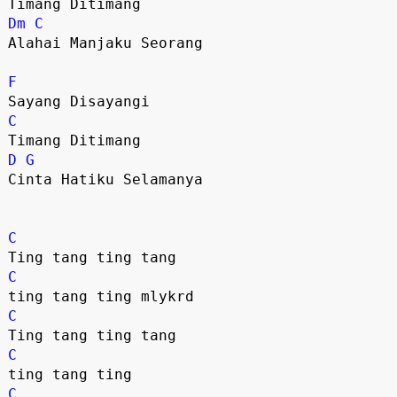
Dm
C
Alahai Manjaku Seorang 

F
C
D
G
Cinta Hatiku Selamanya

C
C
C
C
C