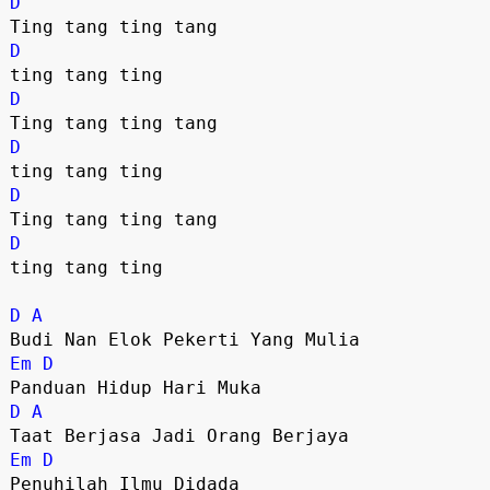
D
D
D
D
D
D
ting tang ting

D
A
Em
D
D
A
Em
D
Penuhilah Ilmu Didada
