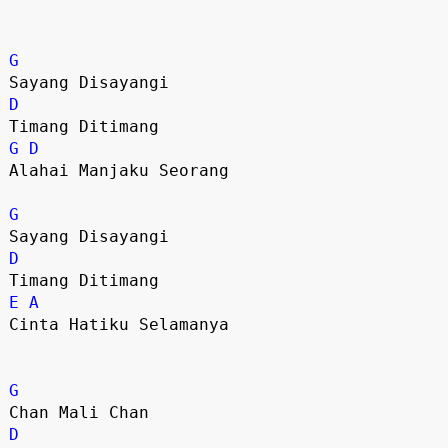
G
D
G
D
Alahai Manjaku Seorang 

G
D
E
A
Cinta Hatiku Selamanya

G
D