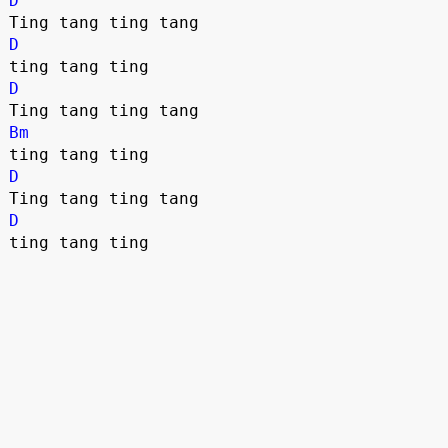
D
D
D
Bm
D
D
ting tang ting
