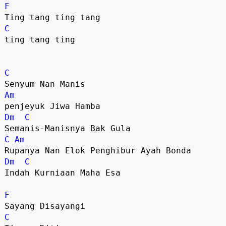
F
C
ting tang ting

C
Am
Dm
C
C
Am
Dm
C
Indah Kurniaan Maha Esa

F
C