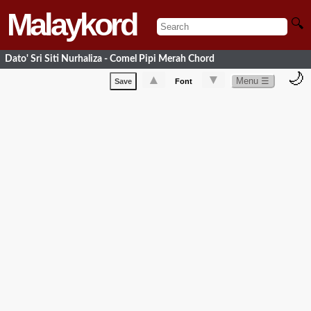
Malaykord
🔍
Dato' Sri Siti Nurhaliza - Comel Pipi Merah Chord
🌙
▲
▼
Menu ☰
Save
Font