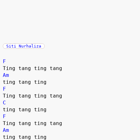
Siti Nurhaliza
F
Am
F
C
F
Am