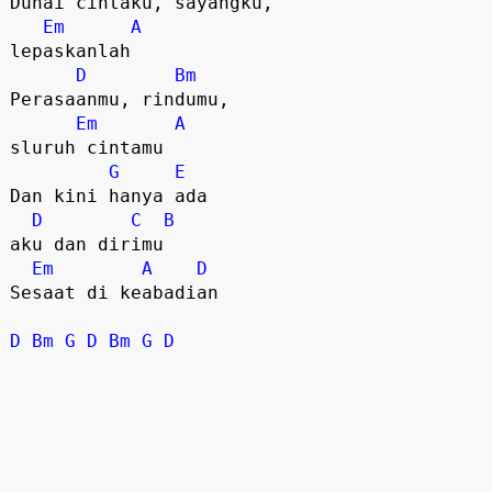
Duhai cintaku, sayangku, 

Em
A
lepaskanlah

D
Bm
Perasaanmu, rindumu, 

Em
A
sluruh cintamu

G
E
Dan kini hanya ada 

D
C
B
aku dan dirimu

Em
A
D
Sesaat di keabadian

D
Bm
G
D
Bm
G
D