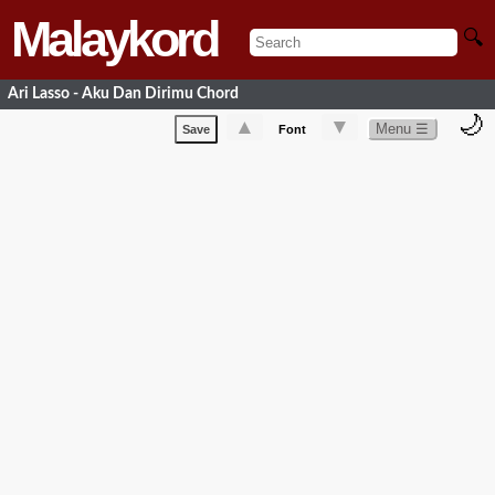
Malaykord
🔍
Ari Lasso - Aku Dan Dirimu Chord
🌙
▲
▼
Menu ☰
Save
Font