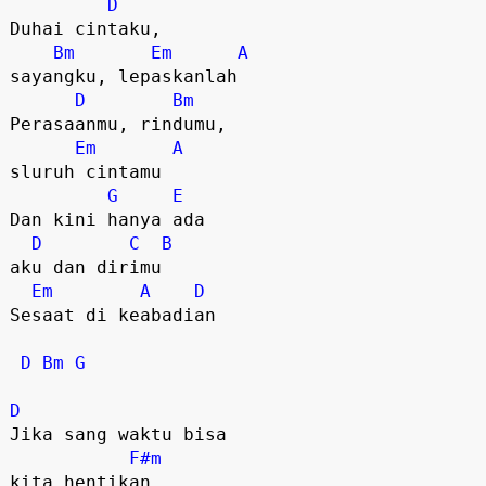
D
Duhai cintaku, 

Bm
Em
A
sayangku, lepaskanlah

D
Bm
Perasaanmu, rindumu, 

Em
A
sluruh cintamu

G
E
Dan kini hanya ada 

D
C
B
aku dan dirimu

Em
A
D
Sesaat di keabadian

D
Bm
G
D
Jika sang waktu bisa 

F#m