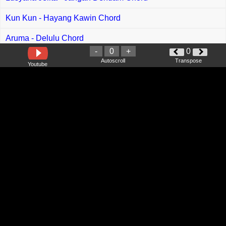
Kun Kun - Hayang Kawin Chord
Aruma - Delulu Chord
-
0
+
0
Yuna - Believer Chord
Autoscroll
Transpose
Youtube
Hael Husaini - Hari Raya Chord
Kitshafiq feat AydaAdlyna - Peluang Raya Chord
Bella Astillah,Alha Alfa Melaram,Yuka Kharisma,Bael0n -
Melaram Raya Chord
StereoWall - Aku Mengerti Chord
Ghea Indrawari - Terima Kasih Sudah Bertahan Chord
Ria Resty Fauzy - Cintaku Sampai Ke Ethiopia Chord
Cut Rani Auliza - Mengapa Masih Disini Chord