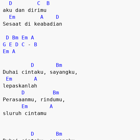
D
C
B
aku dan dirimu

Em
A
D
Sesaat di keabadian

D
Bm
Em
A
G
E
D
C
 - 
B
Em
A
D
Bm
Duhai cintaku, sayangku, 

Em
A
lepaskanlah

D
Bm
Perasaanmu, rindumu, 

Em
A
sluruh cintamu

D
Bm