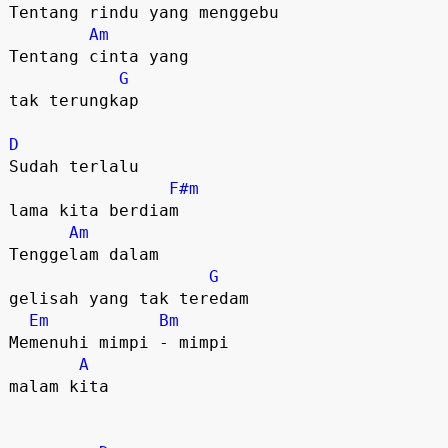
Tentang rindu yang menggebu

Am
Tentang cinta yang 

G
tak terungkap

D
Sudah terlalu 

F#m
lama kita berdiam

Am
Tenggelam dalam 

G
gelisah yang tak teredam

Em
Bm
Memenuhi mimpi - mimpi 

A
malam kita
