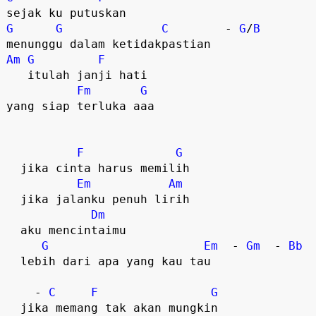
sejak ku putuskan
G
G
C
        - 
G
/
B
menunggu dalam ketidakpastian
Am
G
F
   itulah janji hati
Fm
G
yang siap terluka aaa
F
G
  jika cinta harus memilih
Em
Am
  jika jalanku penuh lirih
Dm
  aku mencintaimu
G
Em
  - 
Gm
  - 
Bb
  lebih dari apa yang kau tau
    - 
C
F
G
  jika memang tak akan mungkin