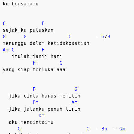
ku bersamamu
C
F
sejak ku putuskan
G
G
C
        - 
G
/
B
menunggu dalam ketidakpastian
Am
G
F
   itulah janji hati
Fm
G
yang siap terluka aaa
F
G
  jika cinta harus memilih
Em
Am
  jika jalanku penuh lirih
Dm
  aku mencintaimu
G
C
  - 
Bb
  - 
Gm