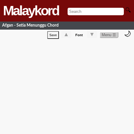
Malaykord
🔍
Afgan - Setia Menunggu Chord
🌙
▲
▼
Menu ☰
Save
Font