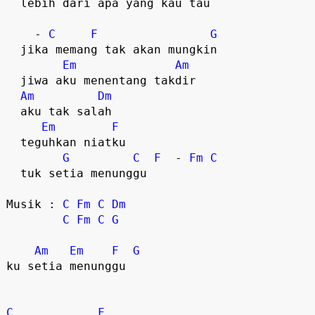
  lebih dari apa yang kau tau
    - 
C
F
G
  jika memang tak akan mungkin
Em
Am
  jiwa aku menentang takdir
Am
Dm
  aku tak salah
Em
F
  teguhkan niatku
G
C
F
  - 
Fm
C
  tuk setia menunggu
Musik : 
C
Fm
C
Dm
C
Fm
C
G
Am
Em
F
G
ku setia menunggu
C
F