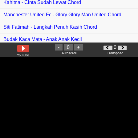
Kahitna - Cinta Sudah Lewat Chord
Manchester United Fc - Glory Glory Man United Chord
Siti Fatimah - Langkah Penuh Kasih Chord
Budak Kaca Mata - Anak Anak Kecil
-
0
+
0
Fourtwnty - Segelas Berdua Chord
Autoscroll
Transpose
Youtube
Winnie Albert, Olivia C feat Jaya Sapetar - Rachun Dunya
Chord
Ain Syakirah - Remuk Hatiku Chord
Judika feat Andi Rianto - Tenang Chord
Fany Zee - Sengaja Menabur Luka Chord
David Bayu - Berserah Chord
Chandra Satria, Sheila Majid - Saat Denganmu Chord