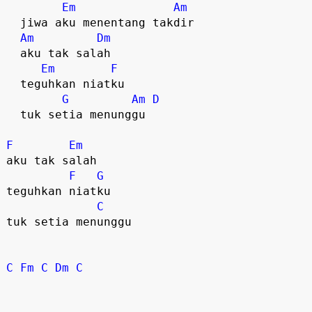
Em
Am
  jiwa aku menentang takdir
Am
Dm
  aku tak salah
Em
F
  teguhkan niatku
G
Am
D
  tuk setia menunggu
F
Em
aku tak salah
F
G
teguhkan niatku
C
tuk setia menunggu
C
Fm
C
Dm
C