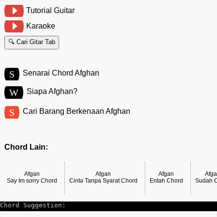
Tutorial Guitar
Karaoke
🔍 Cari Gitar Tab
S
Senarai Chord Afghan
W
Siapa Afghan?
S
Cari Barang Berkenaan Afghan
Chord Lain:
Afgan
Afgan
Afgan
Afg
Say Im sorry Chord
Cinta Tanpa Syarat Chord
Entah Chord
Sudah 
Chord Suggestion: