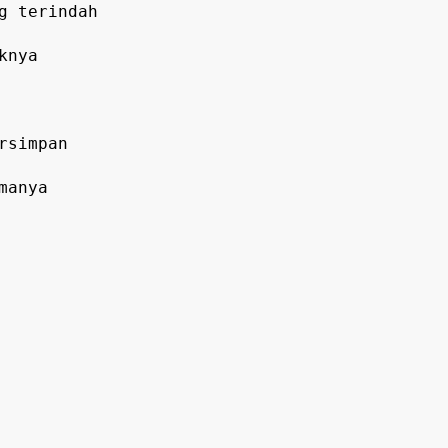
g terindah
knya
rsimpan
manya