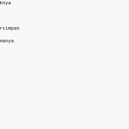
knya
rsimpan
manya