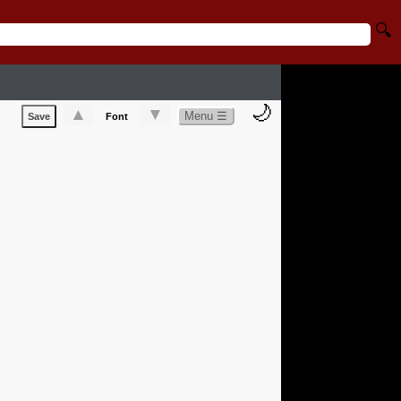
🔍
🌙
▲
▼
Menu ☰
Save
Font