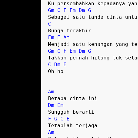
Ku persembahkan kepadanya yan
Gm
C
F
Em
Dm
G
Sebagai satu tanda cinta untu
C
Bunga terakhir
Em
E
Am
Menjadi satu kenangan yang te
Gm
C
F
Em
Dm
G
Takkan pernah hilang tuk sela
C
Dm
E
Oh ho
Am
Betapa cinta ini
Dm
Em
Sungguh berarti
F
G
C
E
Tetaplah terjaga
Am