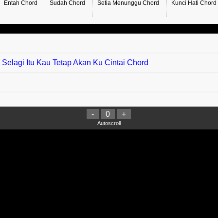
Entah Chord
Sudah Chord
Setia Menunggu Chord
Kunci Hati Chord
 Selagi Itu Kau Tetap Akan Ku Cintai Chord
-
0
+
 Jarak Jauh Chord
Autoscroll
ganmu Chord
rd
ord
ta Chord