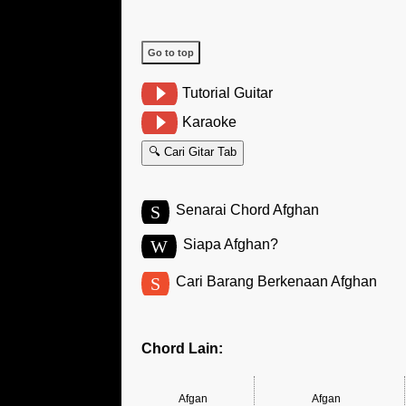
Go to top
Tutorial Guitar
Karaoke
🔍 Cari Gitar Tab
S
Senarai Chord Afghan
W
Siapa Afghan?
S
Cari Barang Berkenaan Afghan
Chord Lain:
Afgan
Afgan