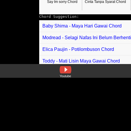
Say Im sorry Chord
Cinta Tanpa Syarat Chord
Chord Suggestion:
Baby Shima - Maya Hari Gawai Chord
Modread - Selagi Nafas Ini Belum Berhenti
Elica Paujin - Potilombuson Chord
Toddy - Mati Lisin Maya Gawai Chord
Adik Waniey feat Jaro Anak Limbat - Cinta
Youtube
Chandra Satria, Sheila Majid - Saat Den
Voice of Baceprot - Indonesia Pusaka Cho
Harry Parintang - Hanya Gurau Belaka Ch
Siti Nurhaliza, Umairah - Kaca Dan Perma