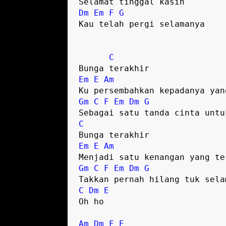
Selamat tinggal kasih
Dm
Em
F
G
Kau telah pergi selamanya
C
Bunga terakhir
Em
E
Am
Ku persembahkan kepadanya yan
Gm
C
F
Em
Dm
G
Sebagai satu tanda cinta untu
C
Bunga terakhir
Em
E
Am
Menjadi satu kenangan yang te
Gm
C
F
Em
Dm
G
Takkan pernah hilang tuk sela
C
Dm
E
Oh ho
Am
Dm
F
E