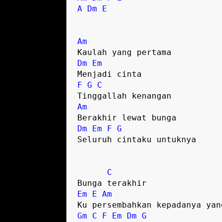
A
Dm
E
Am
Kaulah yang pertama
Dm
Em
Menjadi cinta
F
G
C
Tinggallah kenangan
Am
Berakhir lewat bunga
Dm
Em
F
G
Seluruh cintaku untuknya
C
Bunga terakhir
Em
E
Am
Ku persembahkan kepadanya yan
Gm
C
F
Em
Dm
G