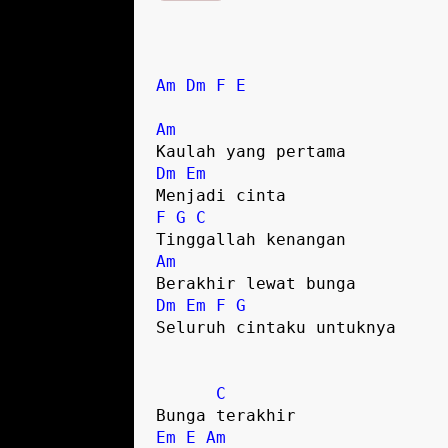
Am
Dm
F
E
Am
Kaulah yang pertama
Dm
Em
Menjadi cinta
F
G
C
Tinggallah kenangan
Am
Berakhir lewat bunga
Dm
Em
F
G
Seluruh cintaku untuknya
C
Bunga terakhir
Em
E
Am