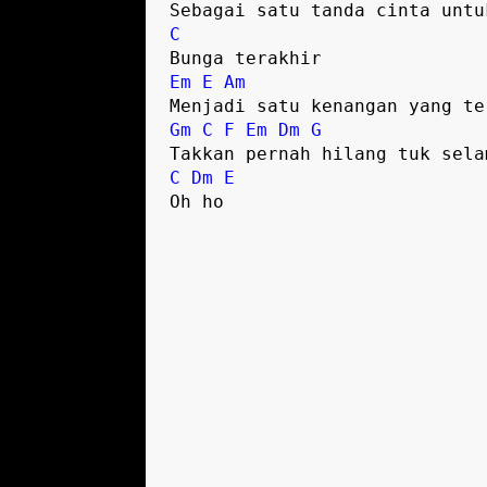
Sebagai satu tanda cinta untu
C
Bunga terakhir
Em
E
Am
Menjadi satu kenangan yang te
Gm
C
F
Em
Dm
G
Takkan pernah hilang tuk sela
C
Dm
E
Oh ho