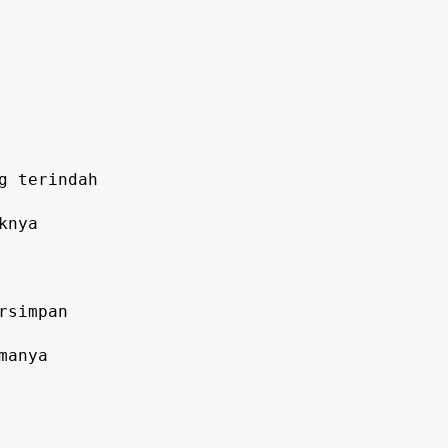
g terindah
knya
rsimpan
manya