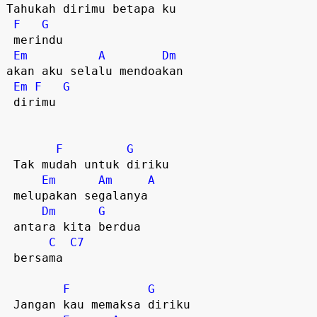
Tahukah dirimu betapa ku

F
G
 merindu

Em
A
Dm
akan aku selalu mendoakan

Em
F
G
 dirimu 

F
G
 Tak mudah untuk diriku

Em
Am
A
 melupakan segalanya 

Dm
G
 antara kita berdua

C
C7
 bersama 

F
G
 Jangan kau memaksa diriku
