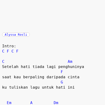
Alyssa Rosli
C
F
C
F
C
Am
Setelah hati tiada lagi penghuninya

F
saat kau berpaling daripada cinta

G
ku tuliskan lagu untuk hati ini 

Em
A
Dm