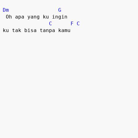
Dm
G
 Oh apa yang ku ingin

C
F
C