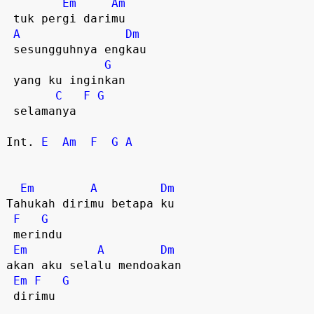
Em
Am
 tuk pergi darimu

A
Dm
 sesungguhnya engkau

G
 yang ku inginkan

C
F
G
 selamanya 

Int. 
E
Am
F
G
A
Em
A
Dm
Tahukah dirimu betapa ku

F
G
 merindu

Em
A
Dm
akan aku selalu mendoakan

Em
F
G
 dirimu 
