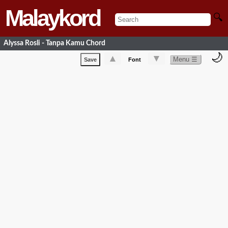
Malaykord
🔍
Alyssa Rosli - Tanpa Kamu Chord
🌙
▲
▼
Menu ☰
Save
Font