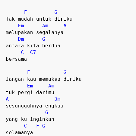
F
G
 Tak mudah untuk diriku

Em
Am
A
 melupakan segalanya 

Dm
G
 antara kita berdua

C
C7
 bersama 

F
G
 Jangan kau memaksa diriku

Em
Am
 tuk pergi darimu

A
Dm
 sesungguhnya engkau

G
 yang ku inginkan

C
F
G
 selamanya 
