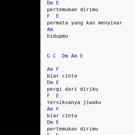
Dm
E
F
E
Am
hidupmu

G
C
Dm
Am
E
Am
F
Dm
E
F
E
Am
F
Dm
E