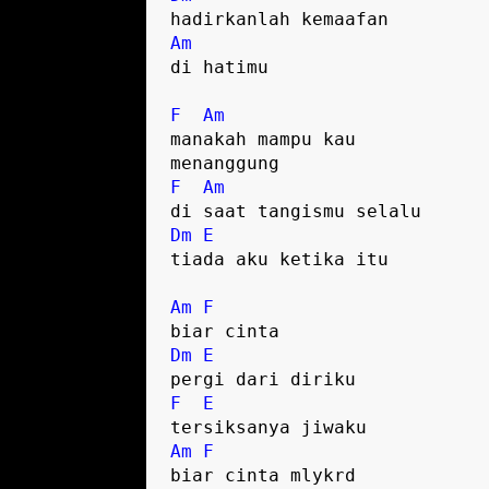
Am
di hatimu

F
Am
manakah mampu kau 

F
Am
Dm
E
tiada aku ketika itu

Am
F
Dm
E
F
E
Am
F