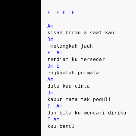
F
E
F
E
Am
Dm
F
Am
Dm
E
Am
Dm
F
Am
E
Am
kau benci
