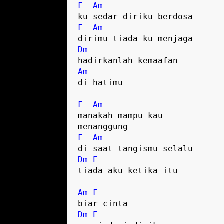
F
Am
F
Am
Dm
Am
di hatimu

F
Am
manakah mampu kau 

F
Am
Dm
E
tiada aku ketika itu

Am
F
Dm
E