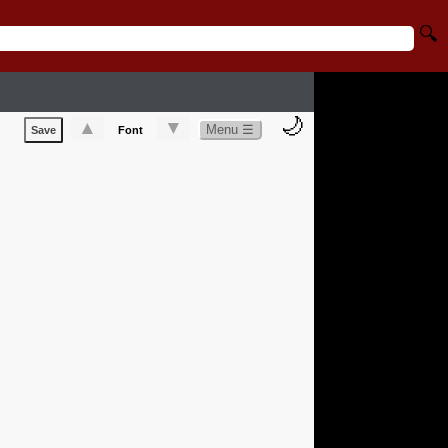
🔍
🌙
▲
▼
Menu ☰
Save
Font