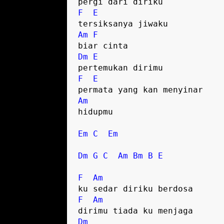
F
E
Am
F
Dm
E
F
E
Am
hidupmu

Em
C
Em
Dm
G
C
Am
Bm
B
E
F
Am
F
Am
Dm