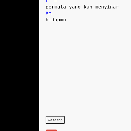
F
E
Am
hidupmu

Go to top