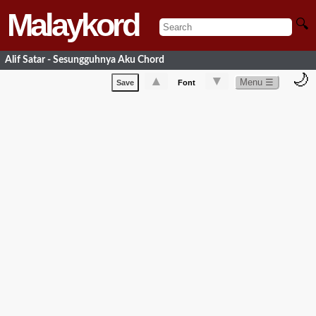
Malaykord
🔍
Alif Satar - Sesungguhnya Aku Chord
🌙
▲
▼
Menu ☰
Save
Font