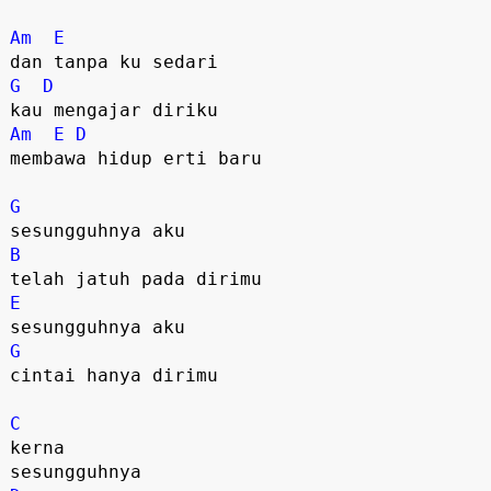
Am
E
G
D
Am
E
D
membawa hidup erti baru

G
B
E
G
cintai hanya dirimu

C
kerna
