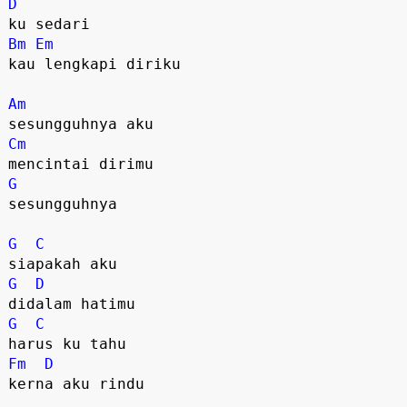
D
Bm
Em
kau lengkapi diriku

Am
Cm
G
sesungguhnya

G
C
G
D
G
C
Fm
D
kerna aku rindu
