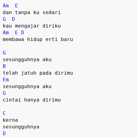
Am
E
G
D
Am
E
D
membawa hidup erti baru

G
B
Em
G
cintai hanya dirimu

C
kerna

D