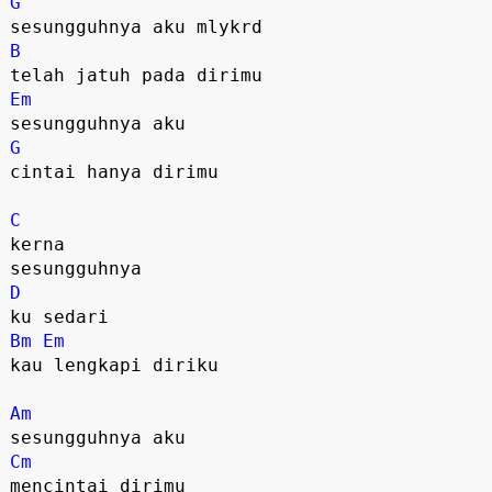
G
B
Em
G
cintai hanya dirimu

C
kerna

D
Bm
Em
kau lengkapi diriku

Am
Cm