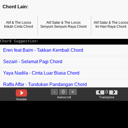
Chord Lain:
Alif & The Locos
Alif Satar & The Locos
Alif Satar & The Locos
Inikah Cinta Chord
Senyum Senyum Raya Chord
Ini Hari Raya Chord
Chord Suggestion:
Eren feat Baim - Takkan Kembali Chord
Sezairi - Selamat Pagi Chord
Yaya Nadila - Cinta Luar Biasa Chord
Raffa Affar - Tundukan Pandangan Chord
-
0
+
0
Harry Khalifah, Leow Yee Xing, Iera Milpan, Erin CTJ,
Autoscroll
Transpose
Youtube
Reedzwann - Xin Nian Lai Lo Chord
Sullivan - Bakani Chord
Abay - Gadang Di Rantau Chord