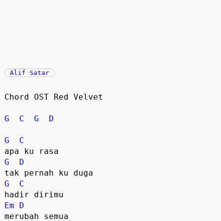
Alif Satar
Chord OST Red Velvet

G
C
G
D
G
C
G
D
G
C
Em
D
merubah semua
