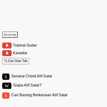
Go to top
Tutorial Guitar
Karaoke
🔍 Cari Gitar Tab
S
Senarai Chord Alif Satar
W
Siapa Alif Satar?
S
Cari Barang Berkenaan Alif Satar