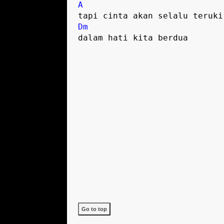
A
Dm
dalam hati kita berdua

Go to top