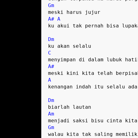
Gm
A#
A
ku akui tak pernah bisa lupaka
Dm
C
A#
A
kenangan indah itu selalu ada

Dm
Am
Gm