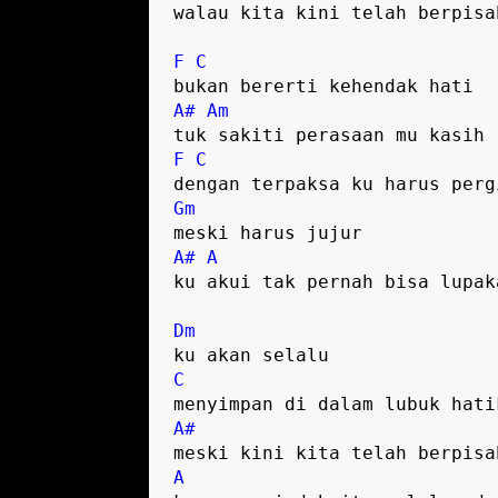
walau kita kini telah berpisah
F
C
A#
Am
F
C
Gm
A#
A
ku akui tak pernah bisa lupaka
Dm
C
A#
A