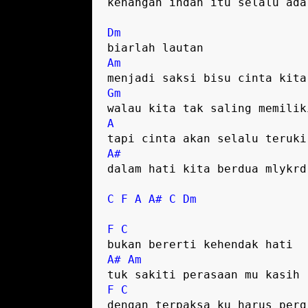
kenangan indah itu selalu ada

Dm
Am
Gm
A
A#
dalam hati kita berdua mlykrd

C
F
A
A#
C
Dm
F
C
A#
Am
F
C