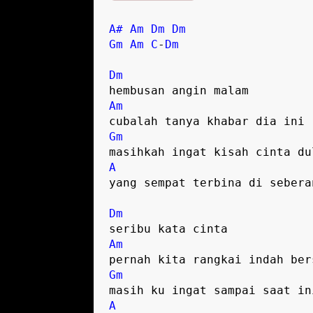
A#
Am
Dm
Dm
Gm
Am
C
-
Dm
Dm
Am
Gm
A
yang sempat terbina di seberan
Dm
Am
Gm
A