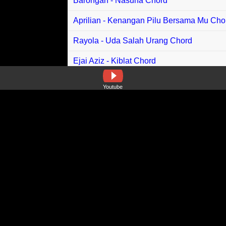
Barongan - Nasuha Chord
Aprilian - Kenangan Pilu Bersama Mu Cho
Rayola - Uda Salah Urang Chord
Ejai Aziz - Kiblat Chord
Thomas Arya - Kau Tinggal Aku Separuh J
Youtube
Afnan Saifuladli - Kau Kata Kau Cinta Cho
Autotune Band - Tenat Chord
Adi Priyo - Semua Dulu Chord
ALVN - Syarat Cinta I Love You Chord
Ziell Ferdian - Larut Dansa Chord
Black Hanifah - Kental Bersama Chord
Masdddho - Akhir Tahun Chord