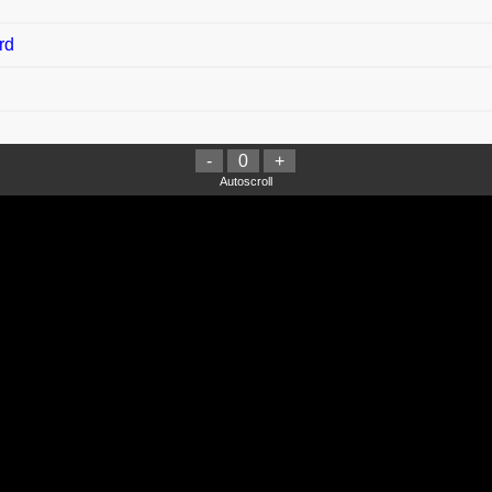
rd
-
0
+
alan Chord
Autoscroll
rd