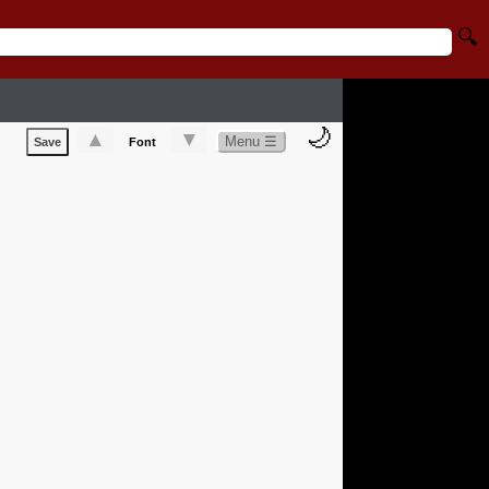
🔍
🌙
▲
▼
Menu ☰
Save
Font