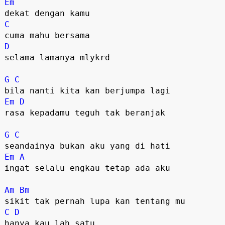
Em
C
D
selama lamanya mlykrd

G
C
Em
D
rasa kepadamu teguh tak beranjak

G
C
Em
A
ingat selalu engkau tetap ada aku

Am
Bm
C
D
hanya kau lah satu
