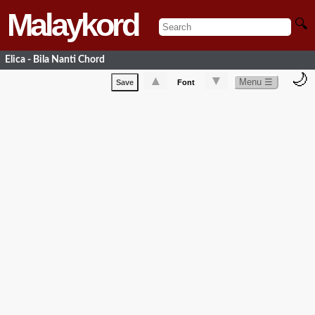
Malaykord
🔍
Elica - Bila Nanti Chord
🌙
▲
▼
Menu ☰
Save
Font