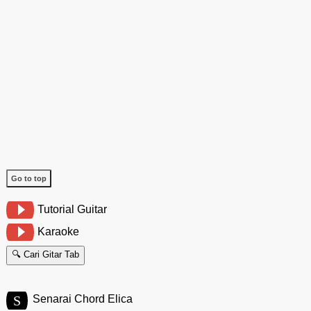
Go to top
Tutorial Guitar
Karaoke
🔍 Cari Gitar Tab
S
Senarai Chord Elica