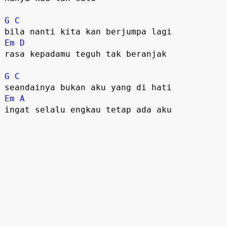
G
C
Em
D
rasa kepadamu teguh tak beranjak

G
C
Em
A