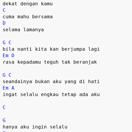
C
D
selama lamanya

G
C
Em
D
rasa kepadamu teguh tak beranjak

G
C
Em
A
ingat selalu engkau tetap ada aku

C
G