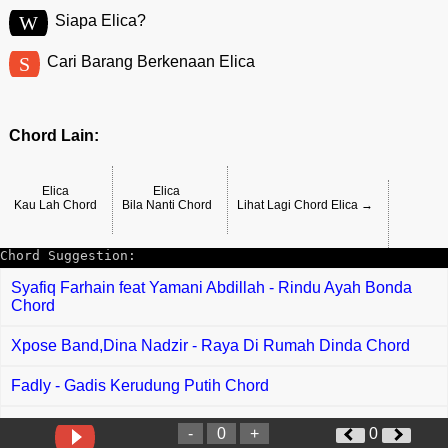
W
Siapa Elica?
S
Cari Barang Berkenaan Elica
Chord Lain:
Elica
Elica
Kau Lah Chord
Bila Nanti Chord
Lihat Lagi Chord Elica →
Chord Suggestion:
Syafiq Farhain feat Yamani Abdillah - Rindu Ayah Bonda
Chord
Xpose Band,Dina Nadzir - Raya Di Rumah Dinda Chord
Fadly - Gadis Kerudung Putih Chord
Kangen Band - Maha Cinta Chord
-
0
+
0