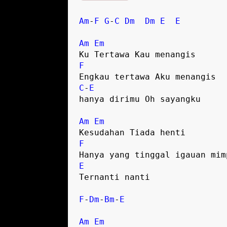
Am
-
F
G
-
C
Dm
Dm
E
E
Am
Em
F
C
-
E
hanya dirimu Oh sayangku

Am
Em
F
E
Ternanti nanti

F
-
Dm
-
Bm
-
E
Am
Em