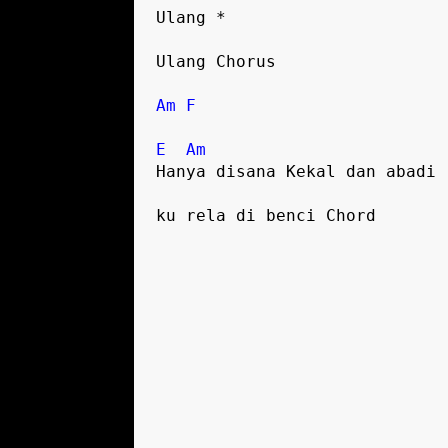
Ulang *

Ulang Chorus

Am
F
E
Am
Hanya disana Kekal dan abadi
