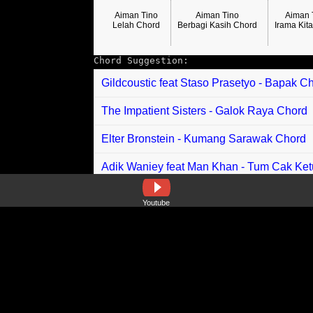
Aiman Tino
Aiman Tino
Aiman 
Lelah Chord
Berbagi Kasih Chord
Irama Kit
Chord Suggestion:
Gildcoustic feat Staso Prasetyo - Bapak C
The Impatient Sisters - Galok Raya Chord
Elter Bronstein - Kumang Sarawak Chord
Adik Waniey feat Man Khan - Tum Cak Ke
Thomas Arya - Kau Tinggal Saat Bahagia
Youtube
Tika Ramlan - Oya Chord
Virzha - Terbaik Chord
Yuna - Menanti Chord
ILIR7 - Mama Tolong Aku Chord