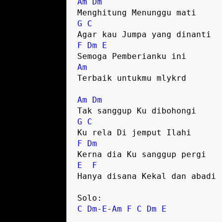
Am
Dm
G
C
F
Dm
E
Am
Terbaik untukmu mlykrd

Am
Dm
G
C
F
Dm
E
F
Hanya disana Kekal dan abadi

C
Dm
-
E
-
Am
F
C
Dm
E