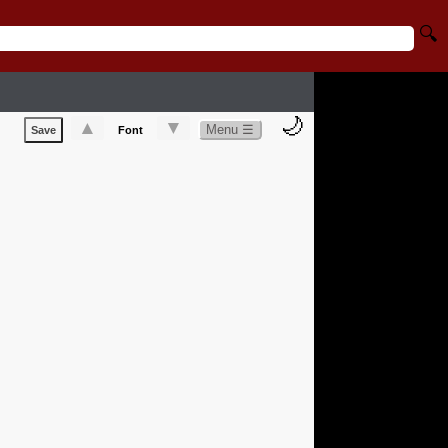
🔍
🌙
▲
▼
Menu ☰
Save
Font