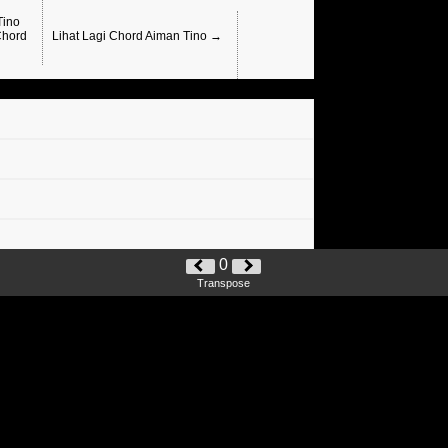
Tino
Chord
Lihat Lagi Chord Aiman Tino →
0
Transpose