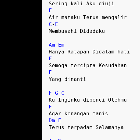
F
C
-
E
Membasahi Didadaku

Am
Em
F
E
Yang dinanti

F
G
C
F
Dm
E
Terus terpadam Selamanya
