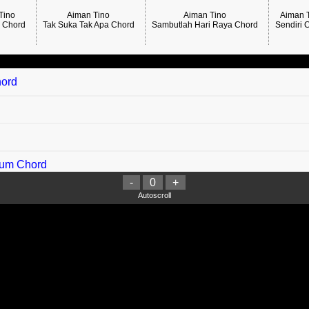
Tino
Aiman Tino
Aiman Tino
Aiman 
a Chord
Tak Suka Tak Apa Chord
Sambutlah Hari Raya Chord
Sendiri 
hord
tum Chord
-
0
+
 Chord
Autoscroll