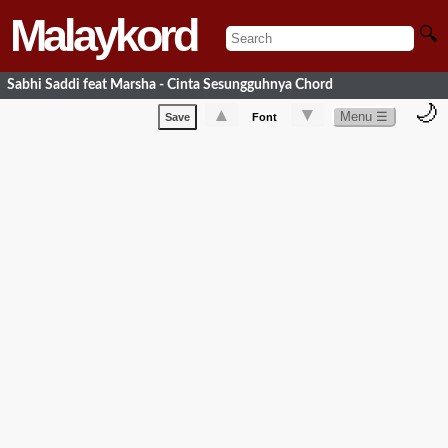
Malaykord
🔍
Sabhi Saddi feat Marsha - Cinta Sesungguhnya Chord
🌙
▲
▼
Menu ☰
Save
Font