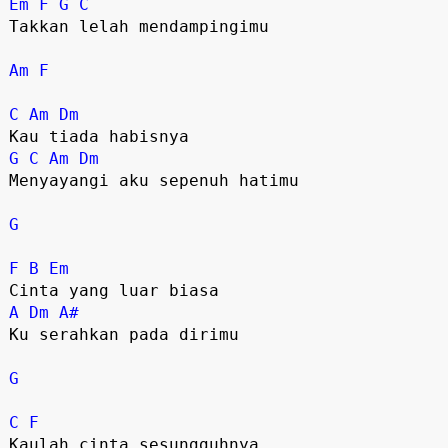
Em
F
G
C
Takkan lelah mendampingimu

Am
F
C
Am
Dm
G
C
Am
Dm
Menyayangi aku sepenuh hatimu

G
F
B
Em
A
Dm
A#
Ku serahkan pada dirimu

G
C
F