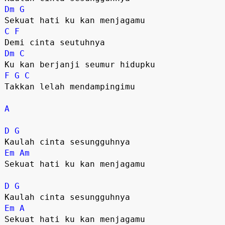
Dm
G
C
F
Dm
C
F
G
C
Takkan lelah mendampingimu

A
D
G
Em
Am
Sekuat hati ku kan menjagamu

D
G
Em
A