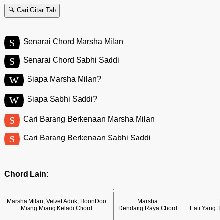
🔍 Cari Gitar Tab
S
Senarai Chord Marsha Milan
S
Senarai Chord Sabhi Saddi
W
Siapa Marsha Milan?
W
Siapa Sabhi Saddi?
S
Cari Barang Berkenaan Marsha Milan
S
Cari Barang Berkenaan Sabhi Saddi
Chord Lain:
Marsha Milan, Velvet Aduk, HoonDoo
Marsha
Miang Miang Keladi Chord
Dendang Raya Chord
Hati Yang 