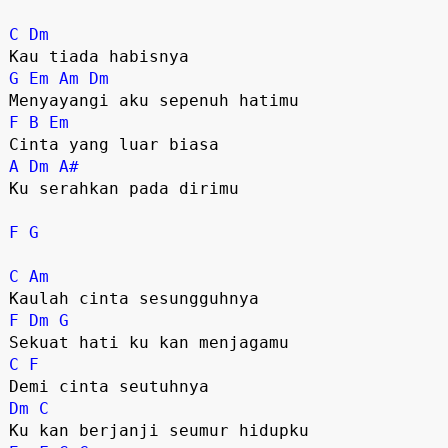
C
Dm
G
Em
Am
Dm
F
B
Em
A
Dm
A#
Ku serahkan pada dirimu

F
G
C
Am
F
Dm
G
C
F
Dm
C