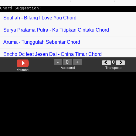
Chord Suggestion:
Souljah - Bilang I Love You Chord
Surya Pratama Putra - Ku Titipkan Cintaku Chord
Aruma - Tunggulah Sebentar Chord
Encho Dc feat Jesen Dai - China Timur Chord
-
0
+
0
Wai Buntas - Anak Apai Anak Indai Chord
Autoscroll
Transpose
Youtube
Aina Abdul - Kunci Chord
Duo Naimarata - Mardua Dalan Chord
Syahiba Saufa - Karmila Chord
Deroyan - Pelalau Chord
Rizky Febian - Firasat Berbicara Chord