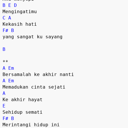
B
E
D
Mengingatimu
C
A
Kekasih hati
F#
B
yang sangat ku sayang
B
**
A
Em
Bersamalah ke akhir nanti
A
Em
Memadukan cinta sejati
A
Ke akhir hayat
E
Sehidup semati
F#
B
Merintangi hidup ini