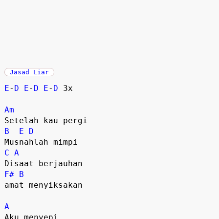
Jasad Liar
E
-
D
E
-
D
E
-
D
3x
Am
Setelah kau pergi
B
E
D
Musnahlah mimpi
C
A
Disaat berjauhan
F#
B
amat menyiksakan
A
Aku menyepi