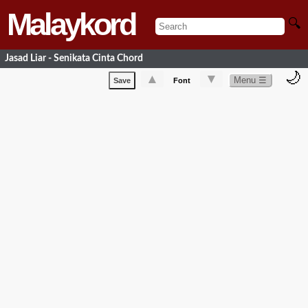
Malaykord
🔍
Jasad Liar - Senikata Cinta Chord
🌙
▲
▼
Menu ☰
Save
Font