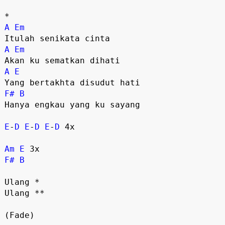
*
A
Em
Itulah senikata cinta
A
Em
Akan ku sematkan dihati
A
E
Yang bertakhta disudut hati
F#
B
Hanya engkau yang ku sayang
E
-
D
E
-
D
E
-
D
4x
Am
E
3x
F#
B
Ulang *
Ulang **
(Fade)