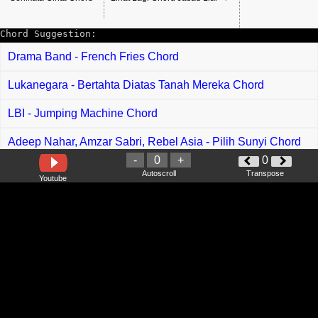
Chord Suggestion:
Drama Band - French Fries Chord
Lukanegara - Bertahta Diatas Tanah Mereka Chord
LBI - Jumping Machine Chord
Adeep Nahar, Amzar Sabri, Rebel Asia - Pilih Sunyi Chord
-
0
+
0
Mawat - Ulat Bulu Chord
Autoscroll
Transpose
Youtube
Zizi Kirana - All Eyes on Gaza Chord
Syahrini - Sesuatu Chord
Zizi Kirana - Mahallul Qiyam Chord
Angela Lata Jua - Sayau Semaya Rumbau Chord
Mary Grace - Salam Senyum Raya Chord