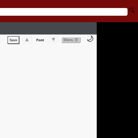
🔍
🌙
▲
▼
Menu ☰
Save
Font