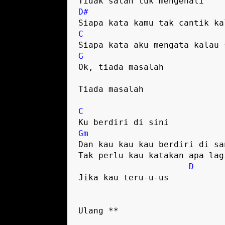
Tidak salah tuk mengenali
D#
Siapa kata kamu tak cantik ka
C
Siapa kata aku mengata kalau 
G
Ok, tiada masalah
Tiada masalah
C
Ku berdiri di sini
Gm
Dan kau kau kau berdiri di sa
Tak perlu kau katakan apa lag
D
Jika kau teru-u-us
Ulang **