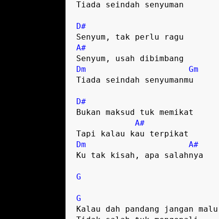
Tiada seindah senyuman
D#
Senyum, tak perlu ragu
A#
Senyum, usah dibimbang
Dm
Gm
Tiada seindah senyumanmu
D#
Bukan maksud tuk memikat
A#
Tapi kalau kau terpikat
Dm
A#
Ku tak kisah, apa salahnya
G
G
Kalau dah pandang jangan malu