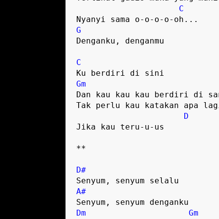
C
Nyanyi sama o-o-o-o-oh...
G
Denganku, denganmu
C
Ku berdiri di sini
Gm
Dan kau kau kau berdiri di sa
Tak perlu kau katakan apa lag
D
Jika kau teru-u-us
**
D#
Senyum, senyum selalu
A#
Senyum, senyum denganku
Dm
Gm