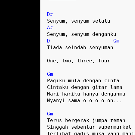
D#
Senyum, senyum selalu
A#
Senyum, senyum denganku
D
Gm
Tiada seindah senyuman
One, two, three, four
Gm
Pagiku mula dengan cinta
Cintaku dengan gitar lama
Hari-hariku hanya denganmu
Nyanyi sama o-o-o-o-oh...
Gm
Terus bergerak 
Singgah sebentar supermarket
Terlihat gadis muka yang mani