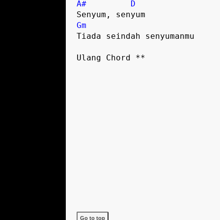
A#
D
Senyum, senyum
Gm
Tiada seindah senyumanmu
Ulang Chord **
Go to top