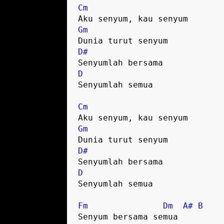
Cm
Aku senyum, kau senyum
Gm
Dunia turut senyum
D#
Senyumlah bersama
D
Senyumlah semua
Cm
Aku senyum, kau senyum
Gm
Dunia turut senyum
D#
Senyumlah bersama
D
Senyumlah semua
Fm
Dm
A#
B
Senyum bersama semua