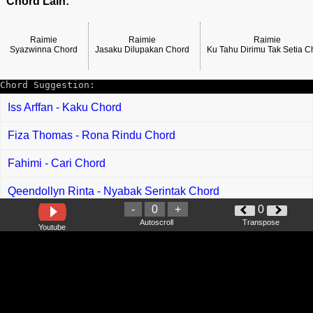
Chord Lain:
Raimie
Raimie
Raimie
Syazwinna Chord
Jasaku Dilupakan Chord
Ku Tahu Dirimu Tak Setia C
Chord Suggestion:
Iss Arffan - Kaku Chord
Fiza Thomas - Rona Rindu Chord
Fahimi - Cari Chord
Qeendollyn Rinta - Nyabak Serintak Chord
-
0
+
0
Fatin - Red Flag Chord
Autoscroll
Transpose
Youtube
Nursyachew - Takut Terulang Lagi Chord
Rahmad Mega - Pemburu Rindu Chord
Flora Hasugian - Na Pinaborhat Ni Hapogoson Chord