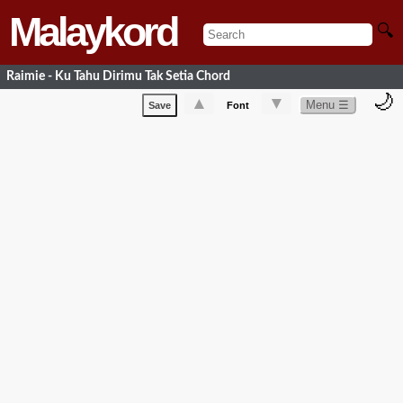
Malaykord
🔍
Raimie - Ku Tahu Dirimu Tak Setia Chord
🌙
▲
▼
Menu ☰
Save
Font