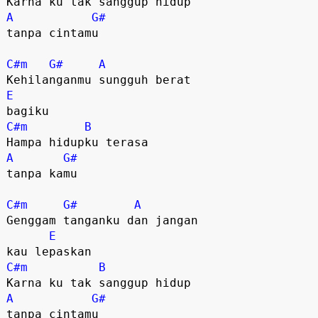
A
G#
tanpa cintamu

C#m
G#
A
E
C#m
B
A
G#
tanpa kamu

C#m
G#
A
Genggam tanganku dan jangan 

E
C#m
B
A
G#
tanpa cintamu
