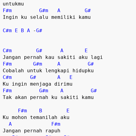
F#m
G#m
A
G#
Ingin ku selalu memiliki kamu

C#m
E
B
A
 -
G#
C#m
G#
A
E
F#m
G#m
A
G#
C#m
G#
A
E
F#m
G#m
A
G#
Tak akan pernah ku sakiti kamu

F#m
B
E
Ku mohon temanilah aku

A
F#m
Jangan pernah rapuh
