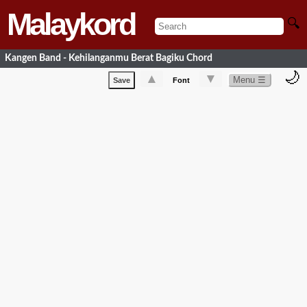
Malaykord
🔍
Kangen Band - Kehilanganmu Berat Bagiku Chord
🌙
▲
▼
Menu ☰
Save
Font