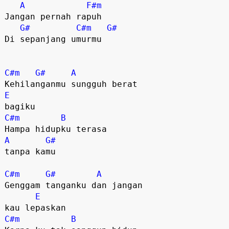
A
F#m
Jangan pernah rapuh

G#
C#m
G#
Di sepanjang umurmu

C#m
G#
A
E
C#m
B
A
G#
tanpa kamu

C#m
G#
A
Genggam tanganku dan jangan 

E
C#m
B