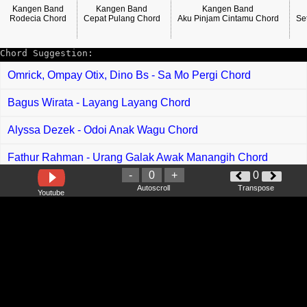
Kangen Band
Kangen Band
Kangen Band
Rodecia Chord
Cepat Pulang Chord
Aku Pinjam Cintamu Chord
Se
Chord Suggestion:
Omrick, Ompay Otix, Dino Bs - Sa Mo Pergi Chord
Bagus Wirata - Layang Layang Chord
Alyssa Dezek - Odoi Anak Wagu Chord
Fathur Rahman - Urang Galak Awak Manangih Chord
-
0
+
0
Krisna Trias - Reuni Chord
Autoscroll
Transpose
Youtube
Daun Jatuh, Syiqin Azln - Diam Seribu Diam Chord
Wany Hasrita - Lembayung Tari Chord
Atmosfera - Gadis Sekolah Chord
Ghea Indrawari - 1000x Chord