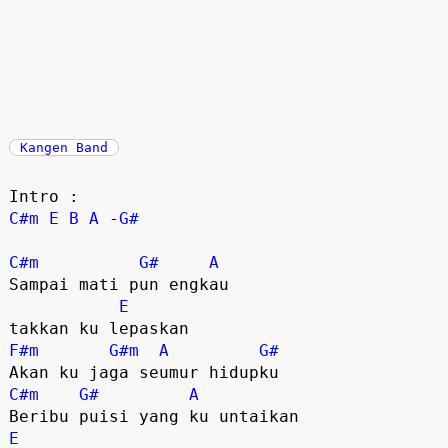
Kangen Band
C#m
E
B
A
 -
G#
C#m
G#
A
Sampai mati pun engkau 

E
F#m
G#m
A
G#
C#m
G#
A
E