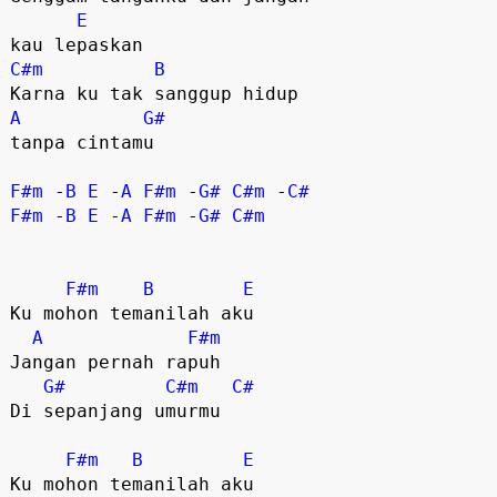
E
C#m
B
A
G#
tanpa cintamu

F#m
 -
B
E
 -
A
F#m
 -
G#
C#m
 -
C#
F#m
 -
B
E
 -
A
F#m
 -
G#
C#m
F#m
B
E
Ku mohon temanilah aku

A
F#m
Jangan pernah rapuh

G#
C#m
C#
Di sepanjang umurmu

F#m
B
E
Ku mohon temanilah aku
