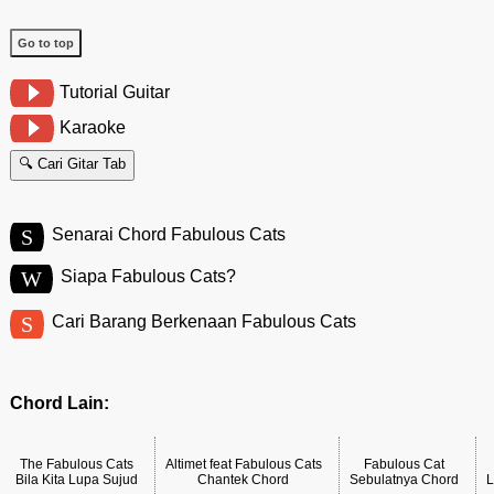
Go to top
Tutorial Guitar
Karaoke
🔍 Cari Gitar Tab
S
Senarai Chord Fabulous Cats
W
Siapa Fabulous Cats?
S
Cari Barang Berkenaan Fabulous Cats
Chord Lain:
The Fabulous Cats
Altimet feat Fabulous Cats
Fabulous Cat
Bila Kita Lupa Sujud
Chantek Chord
Sebulatnya Chord
L