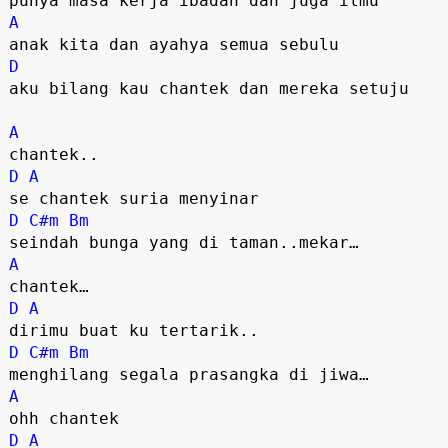
punya masa kerja ibadah dan juga ilmu
A
anak kita dan ayahya semua sebulu
D
aku bilang kau chantek dan mereka setuju
A
chantek..
D
A
se chantek suria menyinar
D
C#m
Bm
seindah bunga yang di taman..mekar…
A
chantek…
D
A
dirimu buat ku tertarik..
D
C#m
Bm
menghilang segala prasangka di jiwa…
A
ohh chantek
D
A