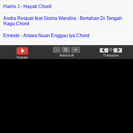
Harris J - Hayati Chord
Andra Respati feat Gisma Wandira - Bertahan Di Tengah
Ragu Chord
Ernesto - Antara Nuan Enggau Iya Chord
Douglas Igai - Ibu Enda Nerima Chord
-
0
+
0
Autoscroll
Transpose
Youtube
Baby Shima X Mimpi - PaP PaP Chord
Xpose - Separuh Jiwa Chord
Maira - Tak Semanis Dulu Chord
Sherina, Derby - Mengenang Bintang Chord
Nomi - 5 Minit Chord
Kangen Band - Merayu Tuhan Chord
Bagus Wirata - Selem Badeng Mepipis Chord