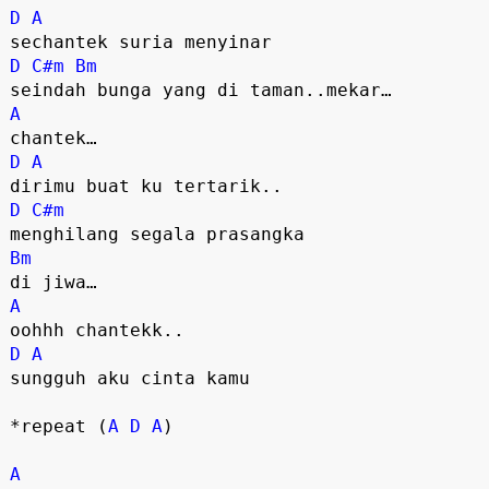
D
A
sechantek suria menyinar
D
C#m
Bm
seindah bunga yang di taman..mekar…
A
chantek…
D
A
dirimu buat ku tertarik..
D
C#m
menghilang segala prasangka
Bm
di jiwa…
A
oohhh chantekk..
D
A
sungguh aku cinta kamu
*repeat (
A
D
A
)
A