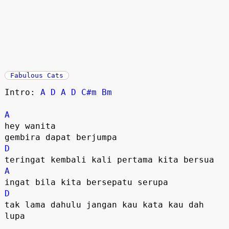
Fabulous Cats
Intro:
A
D
A
D
C#m
Bm
A
hey wanita
gembira dapat berjumpa
D
teringat kembali kali pertama kita bersua
A
ingat bila kita bersepatu serupa
D
tak lama dahulu jangan kau kata kau dah
lupa