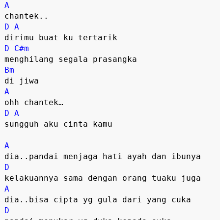
A
chantek..
D
A
dirimu buat ku tertarik
D
C#m
menghilang segala prasangka
Bm
di jiwa
A
ohh chantek…
D
A
sungguh aku cinta kamu
A
dia..pandai menjaga hati ayah dan ibunya
D
kelakuannya sama dengan orang tuaku juga
A
dia..bisa cipta yg gula dari yang cuka
D