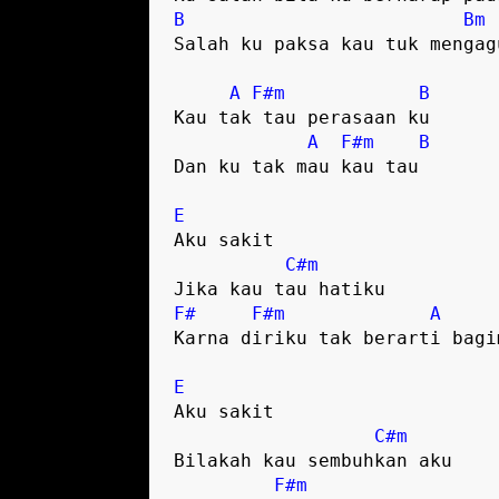
B
Bm
Salah ku paksa kau tuk mengag
A
F#m
B
Kau tak tau perasaan ku
A
F#m
B
Dan ku tak mau kau tau
E
Aku sakit
C#m
Jika kau tau hatiku
F#
F#m
A
Karna diriku tak berarti bagi
E
Aku sakit
C#m
Bilakah kau sembuhkan aku
F#m