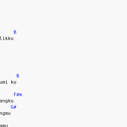
B
likku
B
umi ku
F#m
angku
G#
ngmu
amu