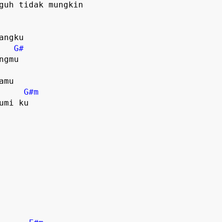
guh tidak mungkin
angku
G#
ngmu
amu
G#m
umi ku