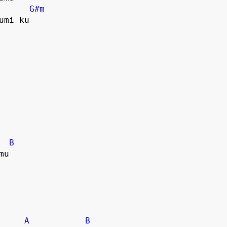
G#m
umi ku
B
mu
A
B