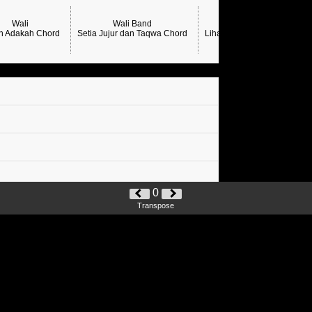
Wali
Wali Band
h Adakah Chord
Setia Jujur dan Taqwa Chord
Lihat Lagi Chord Wali Band
0
Transpose