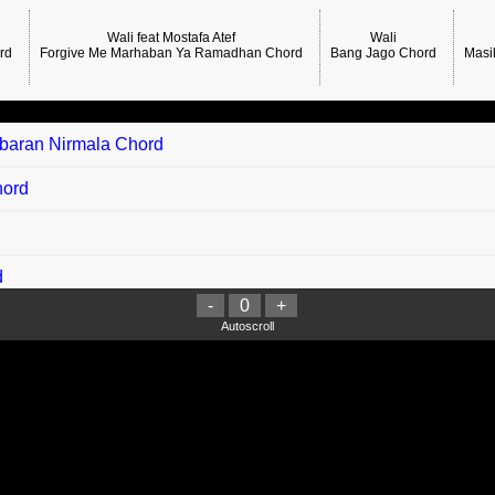
Wali feat Mostafa Atef
Wali
rd
Forgive Me Marhaban Ya Ramadhan Chord
Bang Jago Chord
Masi
ebaran Nirmala Chord
hord
d
-
0
+
Autoscroll
d
Chord