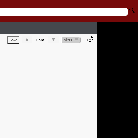
🔍
🌙
▲
▼
Menu ☰
Save
Font