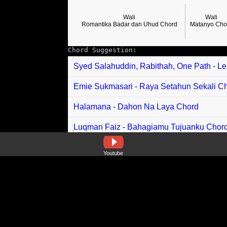
Wali
Wali
Romantika Badar dan Uhud Chord
Matanyo Cho
Chord Suggestion:
Syed Salahuddin, Rabithah, One Path - L
Emie Sukmasari - Raya Setahun Sekali C
Halamana - Dahon Na Laya Chord
Luqman Faiz - Bahagiamu Tujuanku Chor
Achey - Kueh Raya Chord
Youtube
Anji - Sampai Mati Chord
For Revenge feat Wika Salim - Jeda Chor
Eda Ezrin feat Fiq Purnama - Adik Manis 