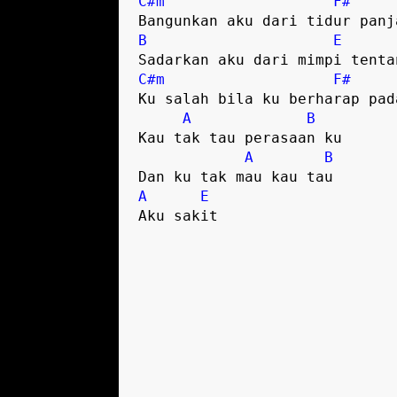
C#m
F#
Bangunkan aku dari tidur panj
B
E
Sadarkan aku dari mimpi tenta
C#m
F#
Ku salah bila ku berharap pad
A
B
Kau tak tau perasaan ku
A
B
Dan ku tak mau kau tau
A
E
Aku sakit