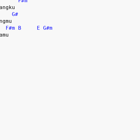
F#m
angku
G#
ngmu
F#m
B
E
G#m
amu