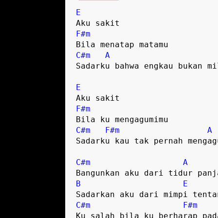
E
Aku sakit
F#m
Bila menatap matamu
C#m
A
Sadarku bahwa engkau bukan mi
E
Aku sakit
F#m
Bila ku mengagumimu
C#m
F#m
A
Sadarku kau tak pernah mengag
C#m
A
Bangunkan aku dari tidur panj
B
E
Sadarkan aku dari mimpi tenta
C#m
F#m
Ku salah bila ku berharap pad