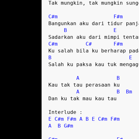
Tak mungkin, tak mungkin sung
C#m
F#m
Bangunkan aku dari tidur panj
B
E
Sadarkan aku dari mimpi tenta
C#m
C#
F#m
Ku salah bila ku berharap pad
B
E
Salah ku paksa kau tuk mengag
A
B
Kau tak tau perasaan ku
A
B
Bm
Dan ku tak mau kau tau
Interlude :
E
C#m
F#m
A
B
E
C#m
F#m
A
B
G#m