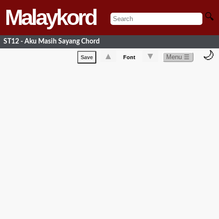
Malaykord
🔍
ST12 - Aku Masih Sayang Chord
🌙
▲
▼
Menu ☰
Save
Font