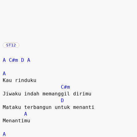
ST12
A
C#m
D
A
A
Kau rinduku  

C#m
Jiwaku indah memanggil dirimu

D
Mataku terbangun untuk menanti  

A
Menantimu  

A