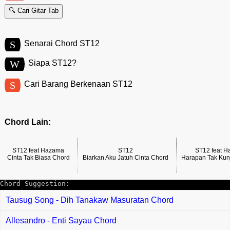
🔍 Cari Gitar Tab
S
Senarai Chord ST12
W
Siapa ST12?
S
Cari Barang Berkenaan ST12
Chord Lain:
ST12 feat Hazama
ST12
ST12 feat 
Cinta Tak Biasa Chord
Biarkan Aku Jatuh Cinta Chord
Harapan Tak Kun
Chord Suggestion:
Tausug Song - Dih Tanakaw Masuratan Chord
Allesandro - Enti Sayau Chord