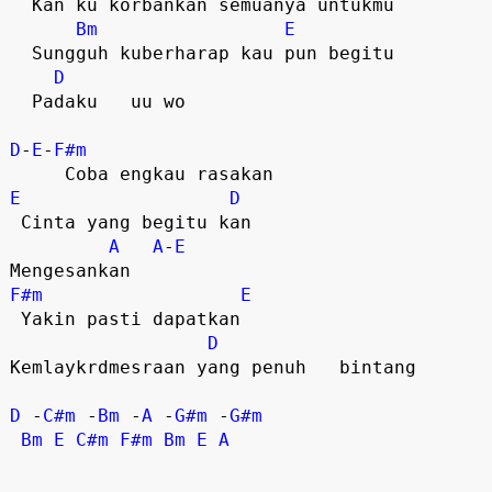
  Kan ku korbankan semuanya untukmu

Bm
E
  Sungguh kuberharap kau pun begitu

D
  Padaku   uu wo  

D
-
E
-
F#m
E
D
 Cinta yang begitu kan

A
A
-
E
F#m
E
 Yakin pasti dapatkan

D
Kemlaykrdmesraan yang penuh   bintang  

D
 -
C#m
 -
Bm
 -
A
 -
G#m
 -
G#m
Bm
E
C#m
F#m
Bm
E
A