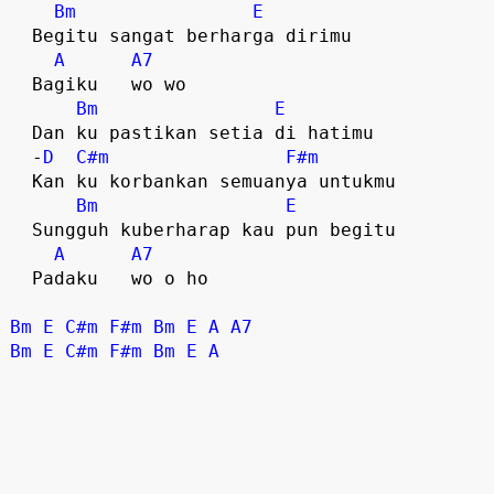
Bm
E
  Begitu sangat berharga dirimu  

A
A7
  Bagiku   wo wo  

Bm
E
  Dan ku pastikan setia di hatimu

  -
D
C#m
F#m
  Kan ku korbankan semuanya untukmu

Bm
E
  Sungguh kuberharap kau pun begitu

A
A7
  Padaku   wo o ho  

Bm
E
C#m
F#m
Bm
E
A
A7
Bm
E
C#m
F#m
Bm
E
A