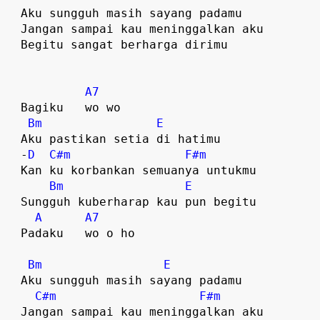
  Aku sungguh masih sayang padamu

  Jangan sampai kau meninggalkan aku

  Begitu sangat berharga dirimu  

A7
  Bagiku   wo wo  

Bm
E
  Aku pastikan setia di hatimu

  -
D
C#m
F#m
  Kan ku korbankan semuanya untukmu

Bm
E
  Sungguh kuberharap kau pun begitu

A
A7
  Padaku   wo o ho  

Bm
E
  Aku sungguh masih sayang padamu

C#m
F#m
  Jangan sampai kau meninggalkan aku
