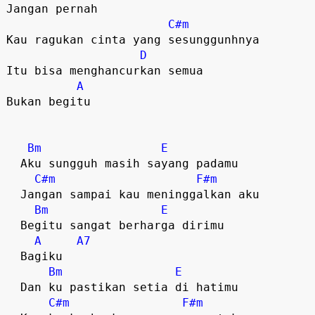
Jangan pernah  

C#m
Kau ragukan cinta yang sesunggunhnya

D
Itu bisa menghancurkan semua  

A
Bukan begitu  

Bm
E
  Aku sungguh masih sayang padamu

C#m
F#m
  Jangan sampai kau meninggalkan aku

Bm
E
  Begitu sangat berharga dirimu  

A
A7
  Bagiku  

Bm
E
  Dan ku pastikan setia di hatimu

C#m
F#m