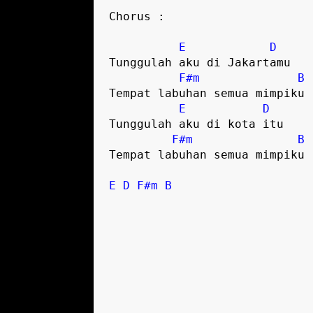
Chorus :
E
D
Tunggulah aku di Jakartamu
F#m
B
Tempat labuhan semua mimpiku
E
D
Tunggulah aku di kota itu
F#m
B
Tempat labuhan semua mimpiku
E
D
F#m
B