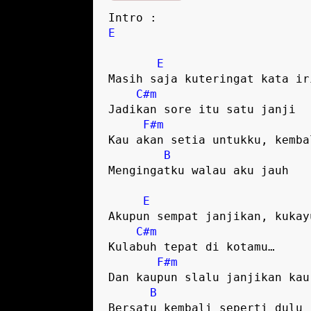
Intro :
E
E
Masih saja kuteringat kata ir
C#m
Jadikan sore itu satu janji
F#m
Kau akan setia untukku, kemba
B
Mengingatku walau aku jauh
E
Akupun sempat janjikan, kukay
C#m
Kulabuh tepat di kotamu…
F#m
Dan kaupun slalu janjikan kau
B
Bersatu kembali seperti dulu