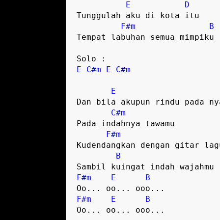
E
D
Tunggulah aku di kota itu
F#m
B
Tempat labuhan semua mimpiku
Solo :
E
C#m
E
C#m
E
Dan bila akupun rindu pada ny
C#m
Pada indahnya tawamu
F#m
Kudendangkan dengan gitar lag
B
Sambil kuingat indah wajahmu
F#m
E
B
Oo... oo... ooo...
F#m
E
B
Oo... oo... ooo...