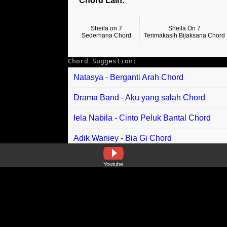
Chord Lain:
Sheila on 7
Sheila On 7
Sederhana Chord
Terimakasih Bijaksana Chord
Chord Suggestion:
Natasya - Berganti Arah Chord
Drama Band - Aku yang salah Chord
Iela Nabila - Cinto Peluk Bantal Chord
Adik Waniey - Bia Gi Chord
Pop Shuvit - Marabahaya XV Chord
Youtube
Toddy, V. Torres feat Karlos Asim - Tumu 
Ari Lasso feat Faizal Lubis - Menangis D
Fany Zee feat Aprilian - Janji Setahun Ri