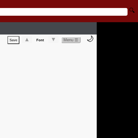
🔍
🌙
▲
▼
Menu ☰
Save
Font