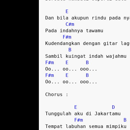
E
Dan bila akupun rindu pada ny
C#m
Pada indahnya tawamu
F#m
Kudendangkan dengan gitar lag
B
Sambil kuingat indah wajahmu
F#m
E
B
Oo... oo... ooo...
F#m
E
B
Oo... oo... ooo...
Chorus :
E
D
Tunggulah aku di Jakartamu
F#m
B
Tempat labuhan semua mimpiku