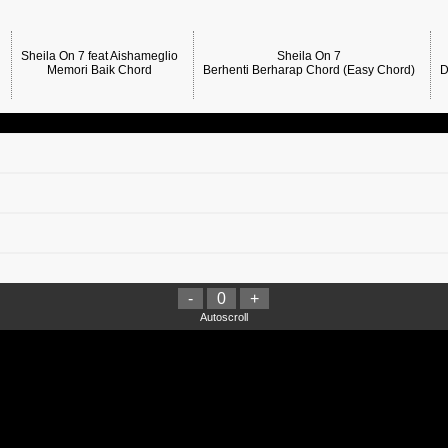
Sheila On 7 feat Aishameglio
Sheila On 7
Memori Baik Chord
Berhenti Berharap Chord (Easy Chord)
D
-
0
+
Autoscroll
Datai Tumu Pulai Chord
iam Diam
ndu Chord