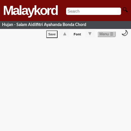
Malaykord
🔍
Hujan - Salam Aidilfitri Ayahanda Bonda Chord
🌙
▲
▼
Menu ☰
Save
Font