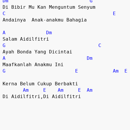
Dm
G
Di Bibir Mu Kan Menguntum Senyum
C
E
Andainya Anak-anakmu Bahagia
A
Dm
Salam Aidilfitri
G
C
Ayah Bonda Yang Dicintai
A
Dm
Maafkanlah Anakmu Ini
G
E
Am
E
Kerna Belum Cukup Berbakti
Am
E
Am
E
Am
Di Aidilfitri,Di Aidilfitri