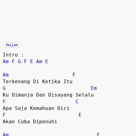
Hujan
Intro :
Am
F
G
F
E
Am
E
Am
F
Terkenang Di Ketika Itu
G
Em
Ku Dimanja Dan Disayang Selalu
F
C
Apa Saja Kemahuan Diri
F
E
Akan Cuba Dipenuhi
Am
F