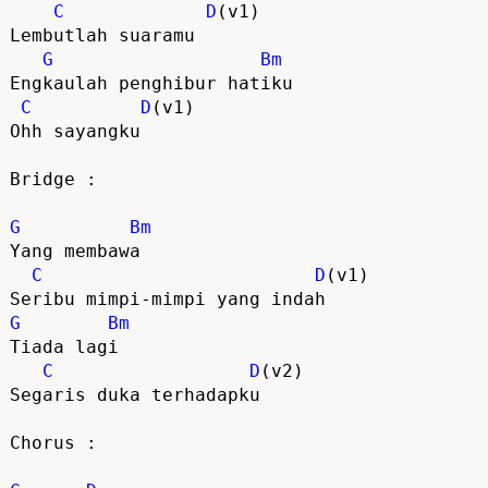
C
D
(v1)
Lembutlah suaramu
G
Bm
Engkaulah penghibur hatiku
C
D
(v1)
Ohh sayangku
Bridge :
G
Bm
Yang membawa
C
D
(v1)
Seribu mimpi-mimpi yang indah
G
Bm
Tiada lagi
C
D
(v2)
Segaris duka terhadapku
Chorus :