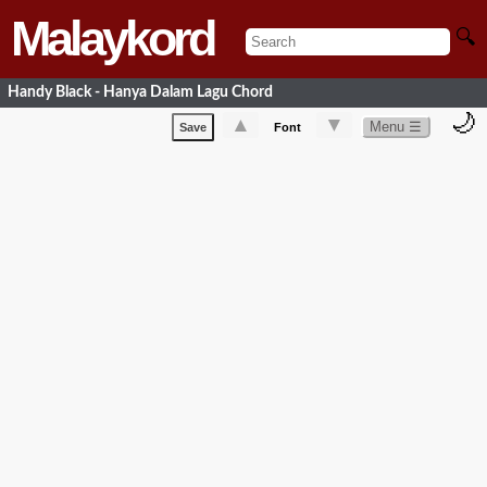
Malaykord
🔍
Handy Black - Hanya Dalam Lagu Chord
🌙
▲
▼
Menu ☰
Save
Font