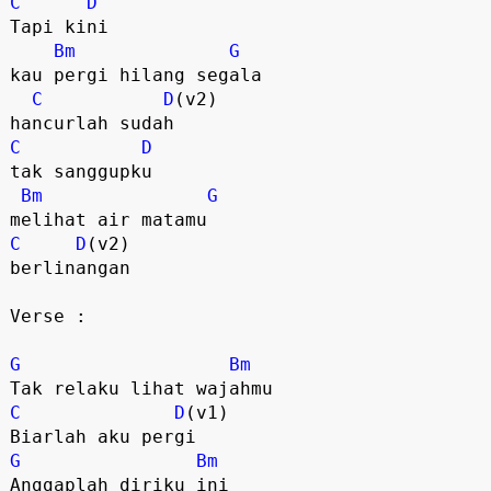
C
D
Tapi kini
Bm
G
kau pergi hilang segala
C
D
(v2)
hancurlah sudah
C
D
tak sanggupku
Bm
G
melihat air matamu
C
D
(v2)
berlinangan
Verse :
G
Bm
Tak relaku lihat wajahmu
C
D
(v1)
Biarlah aku pergi
G
Bm
Anggaplah diriku ini