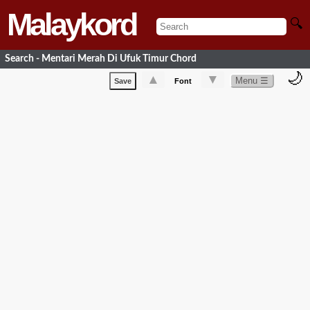
Malaykord
🔍
Search - Mentari Merah Di Ufuk Timur Chord
🌙
▲
▼
Menu ☰
Save
Font