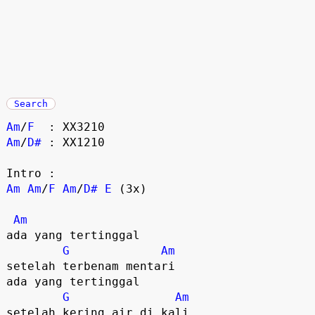
Search
Am
/
F
: XX3210
Am
/
D#
: XX1210
Intro :
Am
Am
/
F
Am
/
D#
E
(3x)
Am
ada yang tertinggal
G
Am
setelah terbenam mentari
ada yang tertinggal
G
Am
setelah kering air di kali