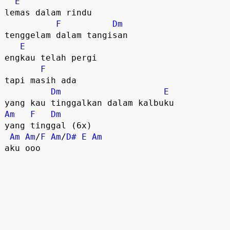
E
lemas dalam rindu
F
Dm
tenggelam dalam tangisan
E
engkau telah pergi
F
tapi masih ada
Dm
E
yang kau tinggalkan dalam kalbuku
Am
F
Dm
yang tinggal (6x)
Am
Am
/
F
Am
/
D#
E
Am
aku ooo