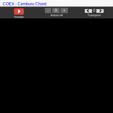
COEX - Cemburu Chord
-
0
+
0
Rhoma Irama - Keramat Chord
Autoscroll
Transpose
Youtube
Vita Alvia - Goyang Lageday chord
Hijjaz, Rabbani - Muhammad Ya Nabiyyina Chord
Fahimi - Esok Chord
Qistina Khaled - Sia Chord
Liza Hanim - Siapa Sangka Siapa Menduga Chord
Wings - 18000 Sayap Chord
Thomas Arya - Tak Berjodoh Chord
Erry Putra - No No No Chord
Adikwaniey feat Babysuri - Lapabual Chord