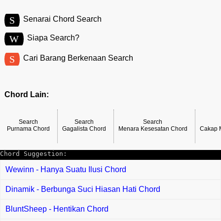
S
Senarai Chord Search
W
Siapa Search?
S
Cari Barang Berkenaan Search
Chord Lain:
Search
Search
Search
Purnama Chord
Gagalista Chord
Menara Kesesatan Chord
Cakap 
Chord Suggestion:
Wewinn - Hanya Suatu Ilusi Chord
Dinamik - Berbunga Suci Hiasan Hati Chord
BluntSheep - Hentikan Chord