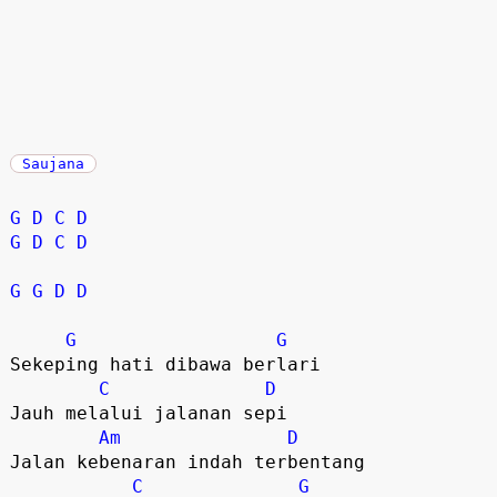
Saujana
G
D
C
D
G
D
C
D
G
G
D
D
G
G
Sekeping hati dibawa berlari

C
D
Jauh melalui jalanan sepi

Am
D
Jalan kebenaran indah terbentang

C
G