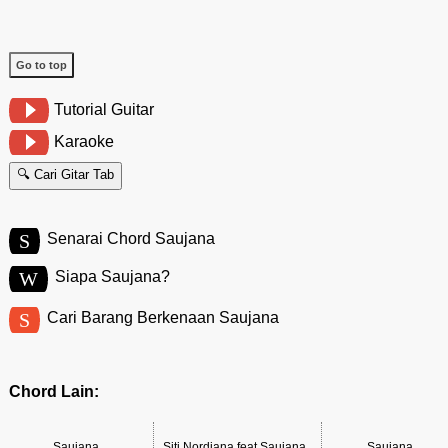
Go to top
Tutorial Guitar
Karaoke
🔍 Cari Gitar Tab
S
Senarai Chord Saujana
W
Siapa Saujana?
S
Cari Barang Berkenaan Saujana
Chord Lain:
Saujana
Siti Nordiana feat Saujana
Saujana