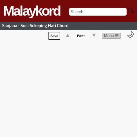
Malaykord
🔍
Saujana - Suci Sekeping Hati Chord
🌙
▲
▼
Menu ☰
Save
Font