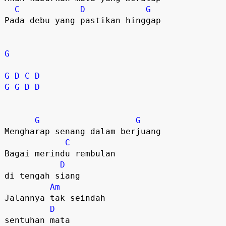
C
D
G
Pada debu yang pastikan hinggap

G
G
D
C
D
G
G
D
D
G
G
Mengharap senang dalam berjuang

C
Bagai merindu rembulan 

D
di tengah siang

Am
Jalannya tak seindah 

D
sentuhan mata
