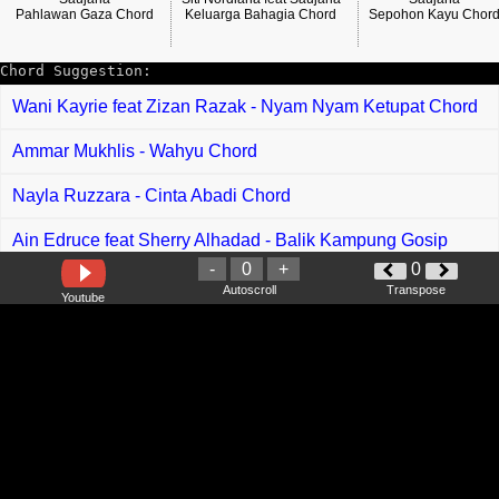
Pahlawan Gaza Chord
Keluarga Bahagia Chord
Sepohon Kayu Chor
Chord Suggestion:
Wani Kayrie feat Zizan Razak - Nyam Nyam Ketupat Chord
Ammar Mukhlis - Wahyu Chord
Nayla Ruzzara - Cinta Abadi Chord
Ain Edruce feat Sherry Alhadad - Balik Kampung Gosip
Raya Chord
-
0
+
0
Autoscroll
Transpose
Youtube
Caroline Yusof - Ginawoku Kagasan Chord
Thomas Arya - Berpindah Sandaran Chord
Ratih Purwasih - Antara Benci Dan Rindu Chord
Rayola - Kahilangan Chord
Gustrian Geno feat Sheryl - Patamuan Baujuang Papisahan