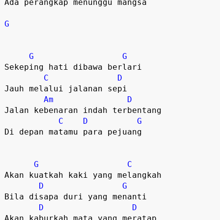
Ada perangkap menunggu mangsa

G
G
G
Sekeping hati dibawa berlari

C
D
Jauh melalui jalanan sepi

Am
D
Jalan kebenaran indah terbentang

C
D
G
Di depan matamu para pejuang

G
C
Akan kuatkah kaki yang melangkah

D
G
Bila disapa duri yang menanti

D
D
Akan kaburkah mata yang meratap
