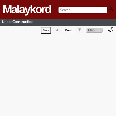
Malaykord
🔍
Under Construction
🌙
▲
▼
Menu ☰
Save
Font