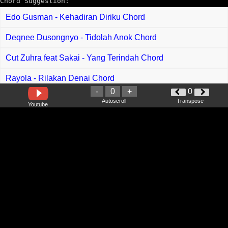
Chord Suggestion:
Edo Gusman - Kehadiran Diriku Chord
Deqnee Dusongnyo - Tidolah Anok Chord
Cut Zuhra feat Sakai - Yang Terindah Chord
Rayola - Rilakan Denai Chord
-
0
+
0
Shilla J - Tinggal Bilun Chord
Autoscroll
Transpose
Youtube
Iwan Fals - Jendela Kelas 1 Chord
Ramles Walter - Chukup Aku Aja Chord
Yovie Widianto, Ziva Magnolya - Menanti Chord
Thomas Arya - Cinta Terkubur Mati Chord
Sweet Charity - Perjalanan Chord
Nadin Amizah - Ah Chord