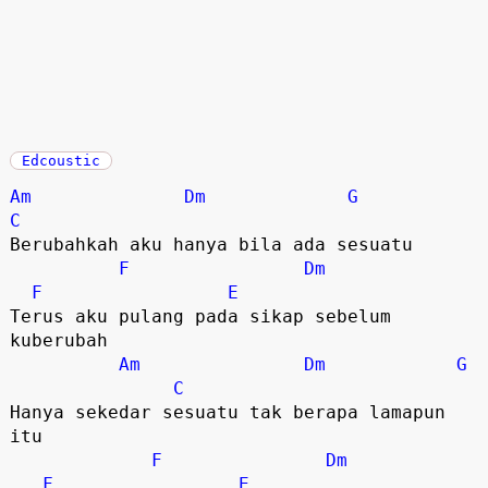
Edcoustic
Am
Dm
G
C
Berubahkah aku hanya bila ada sesuatu
F
Dm
F
E
Terus aku pulang pada sikap sebelum
kuberubah
Am
Dm
G
C
Hanya sekedar sesuatu tak berapa lamapun
itu
F
Dm
F
E