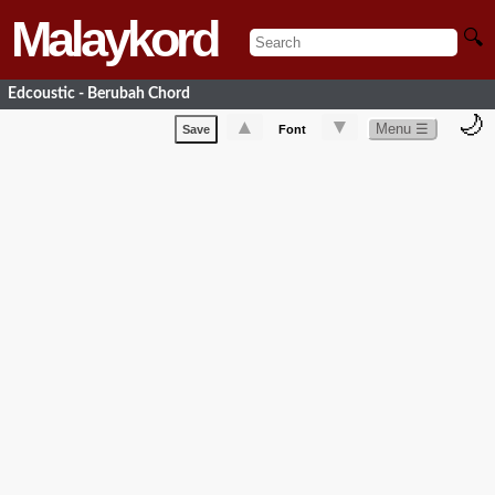
Malaykord
🔍
Edcoustic - Berubah Chord
🌙
▲
▼
Menu ☰
Save
Font