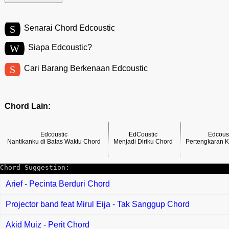
S
Senarai Chord Edcoustic
W
Siapa Edcoustic?
S
Cari Barang Berkenaan Edcoustic
Chord Lain:
Edcoustic
EdCoustic
Edcous
Nantikanku di Batas Waktu Chord
Menjadi Diriku Chord
Pertengkaran K
Chord Suggestion:
Arief - Pecinta Berduri Chord
Projector band feat Mirul Eija - Tak Sanggup Chord
Akid Muiz - Perit Chord