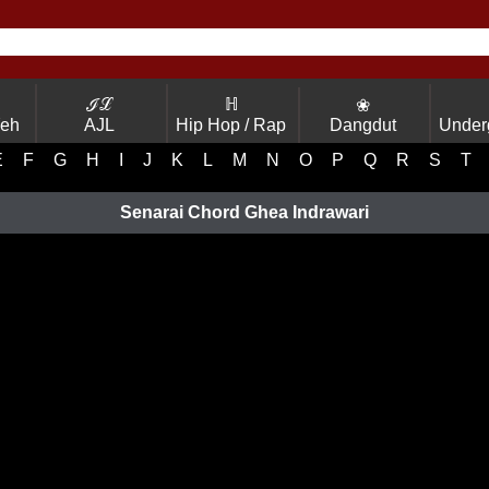
ℐℒ
ℍ
❀
Yeh
AJL
Hip Hop / Rap
Dangdut
Under
E
F
G
H
I
J
K
L
M
N
O
P
Q
R
S
T
Senarai Chord Ghea Indrawari