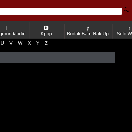
🔍
ℹ
🅺
♯
♀
ground/Indie
Kpop
Budak Baru Nak Up
Solo W
U
V
W
X
Y
Z