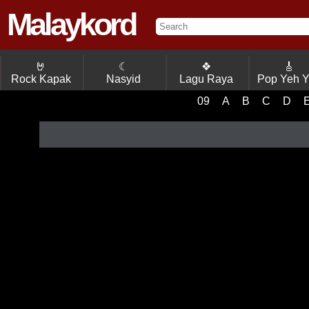
Malaykord
🤘
☾
❖
🎸
Rock Kapak
Nasyid
Lagu Raya
Pop Yeh 
09
A
B
C
D