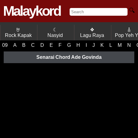
Malaykord
🔍
🤘
☾
❖
🎸
Rock Kapak
Nasyid
Lagu Raya
Pop Yeh 
09
A
B
C
D
E
F
G
H
I
J
K
L
M
N
Senarai Chord Ade Govinda