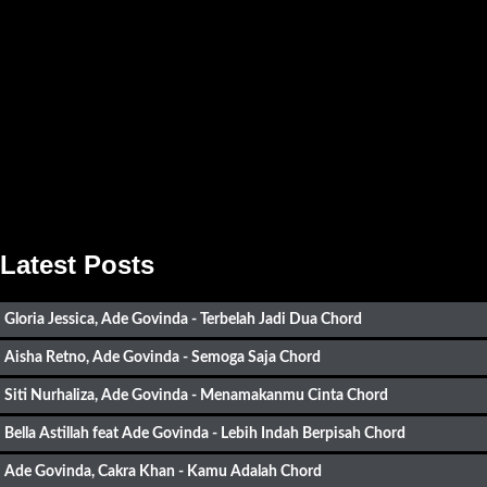
Latest Posts
Gloria Jessica, Ade Govinda - Terbelah Jadi Dua Chord
Aisha Retno, Ade Govinda - Semoga Saja Chord
Siti Nurhaliza, Ade Govinda - Menamakanmu Cinta Chord
Bella Astillah feat Ade Govinda - Lebih Indah Berpisah Chord
Ade Govinda, Cakra Khan - Kamu Adalah Chord